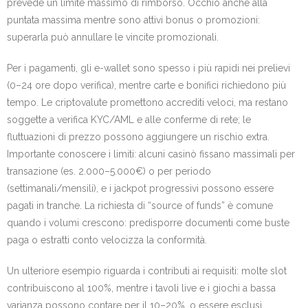
prevede un limite massimo di rimborso. Occhio anche alla
puntata massima mentre sono attivi bonus o promozioni:
superarla può annullare le vincite promozionali.
Per i pagamenti, gli e-wallet sono spesso i più rapidi nei prelievi
(0–24 ore dopo verifica), mentre carte e bonifici richiedono più
tempo. Le criptovalute promettono accrediti veloci, ma restano
soggette a verifica KYC/AML e alle conferme di rete; le
fluttuazioni di prezzo possono aggiungere un rischio extra.
Importante conoscere i limiti: alcuni casinò fissano massimali per
transazione (es. 2.000–5.000€) o per periodo
(settimanali/mensili), e i jackpot progressivi possono essere
pagati in tranche. La richiesta di “source of funds” è comune
quando i volumi crescono: predisporre documenti come buste
paga o estratti conto velocizza la conformità.
Un ulteriore esempio riguarda i contributi ai requisiti: molte slot
contribuiscono al 100%, mentre i tavoli live e i giochi a bassa
varianza possono contare per il 10–20%, o essere esclusi.