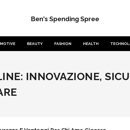
Ben's Spending Spree
MOTIVE
BEAUTY
FASHION
HEALTH
TECHNOL
INE: INNOVAZIONE, SIC
ARE