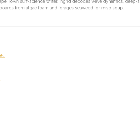
ape Town surf-science writer. Ingrid decodes wave dynamics, deep-
fboards from algae foam and forages seaweed for miso soup.
 e…
…