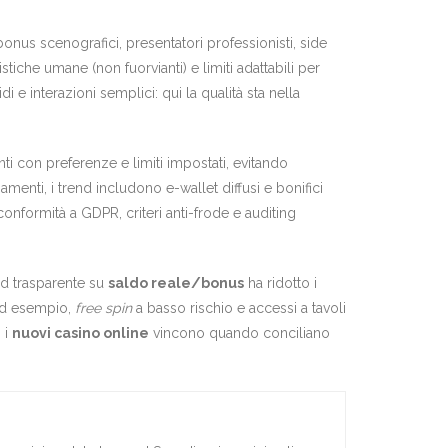
onus scenografici, presentatori professionisti, side
tistiche umane (non fuorvianti) e limiti adattabili per
i e interazioni semplici: qui la qualità sta nella
i con preferenze e limiti impostati, evitando
enti, i trend includono e-wallet diffusi e bonifici
a conformità a GDPR, criteri anti-frode e auditing
rd trasparente su
saldo reale/bonus
ha ridotto i
(ad esempio,
free spin
a basso rischio e accessi a tavoli
 i
nuovi casino online
vincono quando conciliano