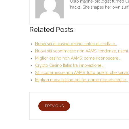
Oslo marine-biologist turned C
hacks. She shapes her own sur
Related Posts:
Nuovi siti di casinò online: criteri di scelta e…
Nuovi siti scommesse non AAMS: tendenze, rischi
Miglior casino non AAMS: come riconoscere…
Crypto Casino Italia: tra innovazione,…
Siti scommesse non AAMS: tutto quello che serve
Migliori nuovi casino online: come riconoscerli e…
PREVIOUS