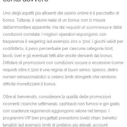
Uno degli aspetti più attraenti dei casinò online è il pacchetto di
bonus. Tuttavia, il valore reale di un bonus non si misura
dall’ammontare apparente, ma dai
requisiti di scommessa
e dalle
condizioni correlate. I migliori operatori espongono con
trasparenza il wagering (ad esempio 20x o 30x), i giochi validi per
soddisfarlo, il peso percentuale per ciascuna categoria (slot,
tavoli, live) e gli eventuali tetti alle vincite derivanti dai bonus.
Diffidare di promozioni con condizioni oscure o eccessive (come
requisiti oltre il 50x) è una regola di buon senso: spesso, dietro
numeri sensazionalistici si celano limiti stringenti che rendono
difficile monetizzare il bonus.
Oltre al benvenuto, considerare la qualità delle promozioni
ricorrenti: ricariche settimanali, cashback non fumosi e giri gratis
con scadenze ragionevoli aggiungono valore nel tempo. I
programmi VIP ben progettati prevedono livelli chiari, benefici
tangibili (ad esempio limiti di prelievo più elevati, account