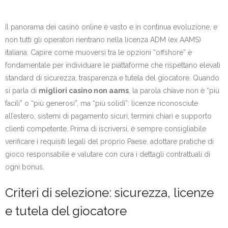
Il panorama dei casinò online è vasto e in continua evoluzione, e
non tutti gli operatori rientrano nella licenza ADM (ex AAMS)
italiana. Capire come muoversi tra le opzioni “offshore” è
fondamentale per individuare le piattaforme che rispettano elevati
standard di sicurezza, trasparenza e tutela del giocatore. Quando
si parla di
migliori casino non aams
, la parola chiave non è “più
facili” o “più generosi”, ma “più solidi”: licenze riconosciute
all’estero, sistemi di pagamento sicuri, termini chiari e supporto
clienti competente. Prima di iscriversi, è sempre consigliabile
verificare i requisiti legali del proprio Paese, adottare pratiche di
gioco responsabile e valutare con cura i dettagli contrattuali di
ogni bonus.
Criteri di selezione: sicurezza, licenze
e tutela del giocatore