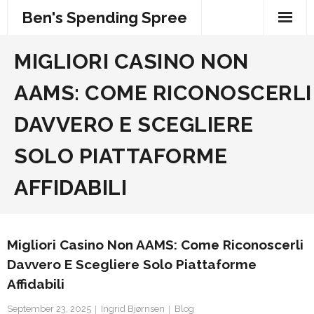
Skip
Ben's Spending Spree
to
content
MIGLIORI CASINO NON
AAMS: COME RICONOSCERLI
DAVVERO E SCEGLIERE
SOLO PIATTAFORME
AFFIDABILI
Migliori Casino Non AAMS: Come Riconoscerli
Davvero E Scegliere Solo Piattaforme
Affidabili
September 23, 2025
Ingrid Bjørnsen
Blog