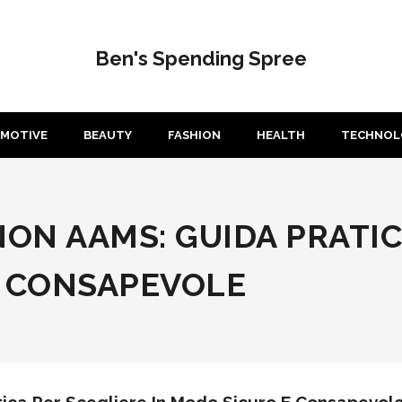
Ben's Spending Spree
MOTIVE
BEAUTY
FASHION
HEALTH
TECHNOL
NON AAMS: GUIDA PRATIC
E CONSAPEVOLE