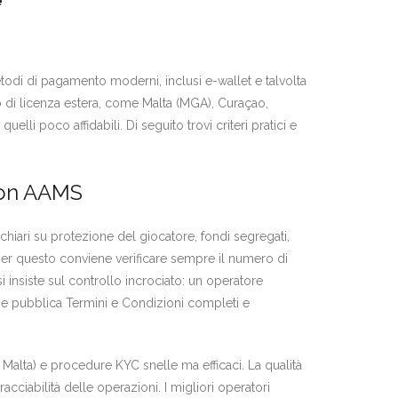
e
metodi di pagamento moderni, inclusi e-wallet e talvolta
o di licenza estera, come Malta (MGA), Curaçao,
elli poco affidabili. Di seguito trovi criteri pratici e
 non AAMS
 chiari su protezione del giocatore, fondi segregati,
; per questo conviene verificare sempre il numero di
i insiste sul controllo incrociato: un operatore
e e pubblica Termini e Condizioni completi e
Malta) e procedure KYC snelle ma efficaci. La qualità
acciabilità delle operazioni. I migliori operatori