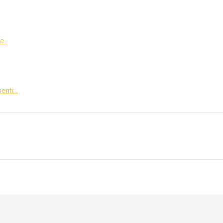
 e…
enti:…