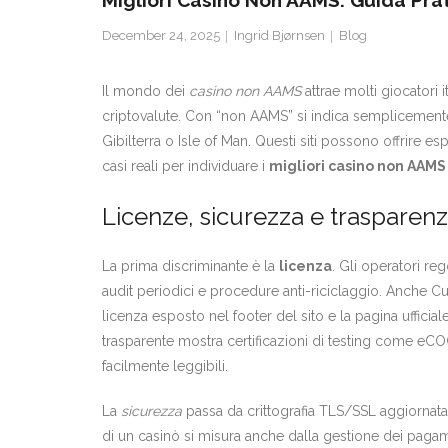
Migliori Casino Non AAMS: Guida Pra
December 24, 2025
Ingrid Bjørnsen
Blog
Il mondo dei
casino non AAMS
attrae molti giocatori 
criptovalute. Con “non AAMS” si indica semplicemente 
Gibilterra o Isle of Man. Questi siti possono offrire esp
casi reali per individuare i
migliori casino non AAMS
Licenze, sicurezza e trasparenz
La prima discriminante è la
licenza
. Gli operatori re
audit periodici e procedure anti-riciclaggio. Anche Cu
licenza esposto nel footer del sito e la pagina ufficiale
trasparente mostra certificazioni di testing come eCO
facilmente leggibili.
La
sicurezza
passa da crittografia TLS/SSL aggiornata,
di un casinò si misura anche dalla gestione dei pagamen