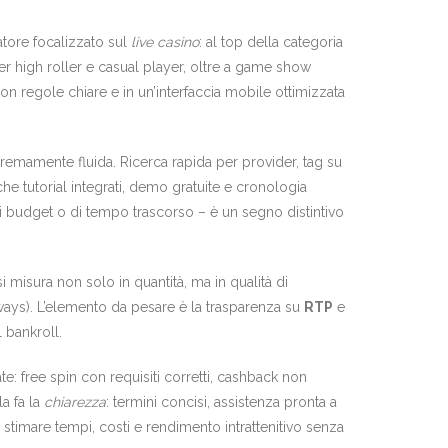
atore focalizzato sul
live casino
: al top della categoria
 per high roller e casual player, oltre a game show
k con regole chiare e in un’interfaccia mobile ottimizzata
tremamente fluida. Ricerca rapida per provider, tag su
he tutorial integrati, demo gratuite e cronologia
di budget o di tempo trascorso – è un segno distintivo
i misura non solo in quantità, ma in qualità di
ways). L’elemento da pesare è la trasparenza su
RTP
e
l bankroll.
: free spin con requisiti corretti, cashback non
la fa la
chiarezza
: termini concisi, assistenza pronta a
r stimare tempi, costi e rendimento intrattenitivo senza