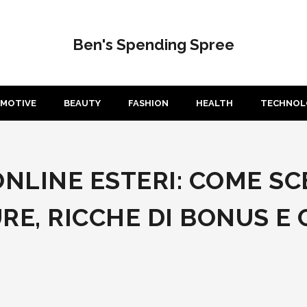
Ben's Spending Spree
MOTIVE
BEAUTY
FASHION
HEALTH
TECHNOL
ONLINE ESTERI: COME SC
RE, RICCHE DI BONUS E