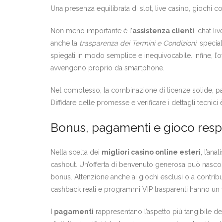
Una presenza equilibrata di slot, live casino, giochi c
Non meno importante è l’
assistenza clienti
: chat li
anche la
trasparenza dei Termini e Condizioni
, speci
spiegati in modo semplice e inequivocabile. Infine, l
avvengono proprio da smartphone.
Nel complesso, la combinazione di licenze solide, pag
Diffidare delle promesse e verificare i dettagli tecnici
Bonus, pagamenti e gioco respo
Nella scelta dei
migliori casino online esteri
, l’anal
cashout. Un’offerta di benvenuto generosa può nasc
bonus. Attenzione anche ai giochi esclusi o a contrib
cashback reali e programmi VIP trasparenti hanno u
I
pagamenti
rappresentano l’aspetto più tangibile del