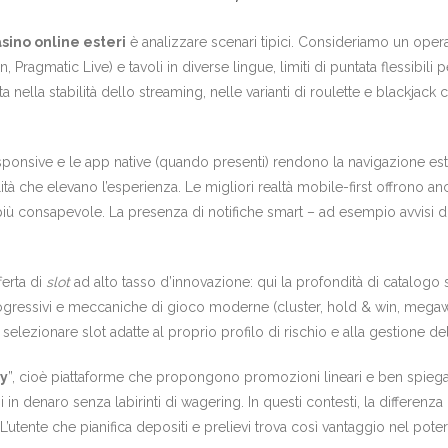
asino online esteri
è analizzare scenari tipici. Consideriamo un oper
, Pragmatic Live) e tavoli in diverse lingue, limiti di puntata flessibili
 sta nella stabilità dello streaming, nelle varianti di roulette e blackjac
responsive e le app native (quando presenti) rendono la navigazione es
tà che elevano l’esperienza. Le migliori realtà mobile-first offrono anc
o più consapevole. La presenza di notifiche smart – ad esempio avvisi 
ferta di
slot
ad alto tasso d’innovazione: qui la profondità di catalogo s
 progressivi e meccaniche di gioco moderne (cluster, hold & win, mega
di selezionare slot adatte al proprio profilo di rischio e alla gestione de
y
”, cioè piattaforme che propongono promozioni lineari e ben spiegate
 in denaro senza labirinti di wagering. In questi contesti, la differenza 
 L’utente che pianifica depositi e prelievi trova così vantaggio nel pote