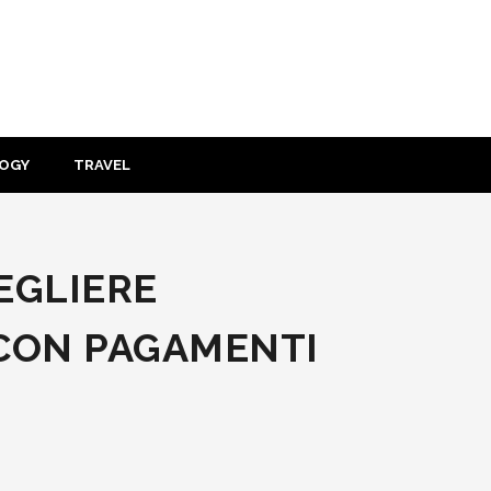
OGY
TRAVEL
EGLIERE
 CON PAGAMENTI