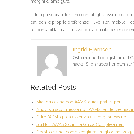
margini di ambiguità.
In tutti gli scenari, tornano centrali gli stessi indicatori:
dati con le proprie preferenze – live, slot, mobile – 
responsabilità, massimizzando la qualità dell’esperien
Ingrid Bjørnsen
Oslo marine-biologist turned C
hacks. She shapes her own sur
Related Posts:
Migliori casino non AAMS: guida pratica per…
Nuovi siti scommesse non AAMS: tendenze, rischi
Oltre l’ADM: guida essenziale ai migliori casino…
Siti Non AAMS Sicuri: La Guida Completa per…
Crypto casino: come scegliere i migliori nel 2025