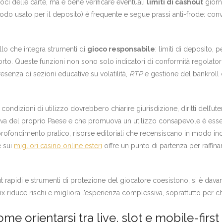
loci delle carte, ma è bene verificare eventuali
limiti di cashout
giorna
o usato per il deposito) è frequente e segue prassi anti-frode: convie
lo che integra strumenti di
gioco responsabile
: limiti di deposito, 
orto. Queste funzioni non sono solo indicatori di conformità regolatori
resenza di sezioni educative su volatilità,
RTP
e gestione del bankroll
e condizioni di utilizzo dovrebbero chiarire giurisdizione, diritti dell’u
ormativa del proprio Paese e che promuova un utilizzo consapevole è e
pprofondimento pratico, risorse editoriali che recensiscano in modo in
e sui
migliori casino online esteri
offre un punto di partenza per raffinar
t rapidi e strumenti di protezione del giocatore coesistono, si è davanti
ix riduce rischi e migliora l’esperienza complessiva, soprattutto per 
ome orientarsi tra live, slot e mobile-first