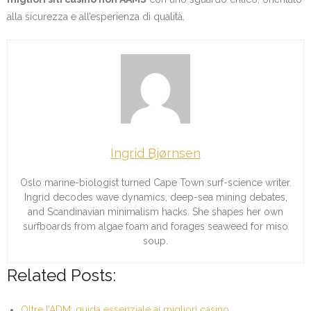
alla sicurezza e all’esperienza di qualità.
Ingrid Bjørnsen
Oslo marine-biologist turned Cape Town surf-science writer.
Ingrid decodes wave dynamics, deep-sea mining debates,
and Scandinavian minimalism hacks. She shapes her own
surfboards from algae foam and forages seaweed for miso
soup.
Related Posts:
Oltre l’ADM: guida essenziale ai migliori casino…