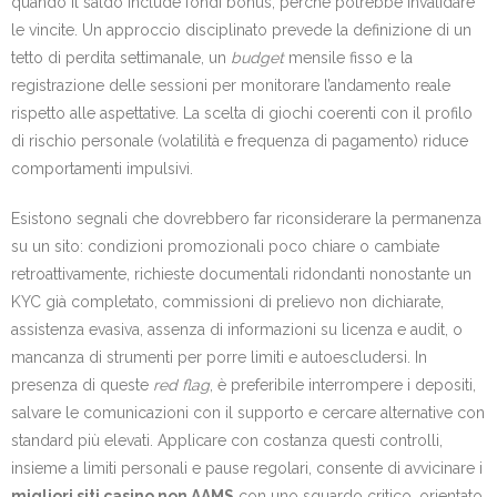
quando il saldo include fondi bonus, perché potrebbe invalidare
le vincite. Un approccio disciplinato prevede la definizione di un
tetto di perdita settimanale, un
budget
mensile fisso e la
registrazione delle sessioni per monitorare l’andamento reale
rispetto alle aspettative. La scelta di giochi coerenti con il profilo
di rischio personale (volatilità e frequenza di pagamento) riduce
comportamenti impulsivi.
Esistono segnali che dovrebbero far riconsiderare la permanenza
su un sito: condizioni promozionali poco chiare o cambiate
retroattivamente, richieste documentali ridondanti nonostante un
KYC già completato, commissioni di prelievo non dichiarate,
assistenza evasiva, assenza di informazioni su licenza e audit, o
mancanza di strumenti per porre limiti e autoescludersi. In
presenza di queste
red flag
, è preferibile interrompere i depositi,
salvare le comunicazioni con il supporto e cercare alternative con
standard più elevati. Applicare con costanza questi controlli,
insieme a limiti personali e pause regolari, consente di avvicinare i
migliori siti casino non AAMS
con uno sguardo critico, orientato