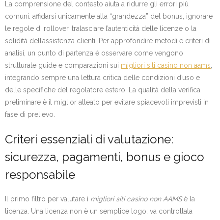
La comprensione del contesto aiuta a ridurre gli errori più
comuni: affidarsi unicamente alla “grandezza” del bonus, ignorare
le regole di rollover, tralasciare l’autenticità delle licenze o la
solidità dell’assistenza clienti. Per approfondire metodi e criteri di
analisi, un punto di partenza è osservare come vengono
strutturate guide e comparazioni sui
migliori siti casino non aams
,
integrando sempre una lettura critica delle condizioni d’uso e
delle specifiche del regolatore estero. La qualità della verifica
preliminare è il miglior alleato per evitare spiacevoli imprevisti in
fase di prelievo.
Criteri essenziali di valutazione:
sicurezza, pagamenti, bonus e gioco
responsabile
Il primo filtro per valutare i
migliori siti casino non AAMS
è la
licenza. Una licenza non è un semplice logo: va controllata