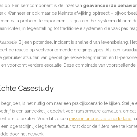
res op. Een kerncomponent is de inzet van
geavanceerde behaviora
. Wanneer er ook maar de kleinste afwijking optreedt – bijvoorbeeld
eden data probeert te exporteren – signaleert het systeem dit onmiddel
richten, in tegenstelling tot traditionele systemen die vaak pas reager
kestratie
. Bij een potentieel incident is snelheid van levensbelang. 
seert de reactie op veelvoorkomende dreigingstypes. Als een kwaada
nde gebruiker afsluiten van gevoelige netwerksegmenten en IT-persone
m en voorkomt verdere escalatie. Deze combinatie van voorspellende 
 Echte Casestudy
rijpen, is het nuttig om naar een praktijkscenario te kijken. Stel je
 bedrijf is een aantrekkelijk doelwit voor ransomware-aanvallen, omdat
efent om te betalen. Voordat ze een
mission uncrossable nederland
aa
een ogenschijnlijk legitieme factuur wist door de filters heen te ko
eidde door het netwerk.