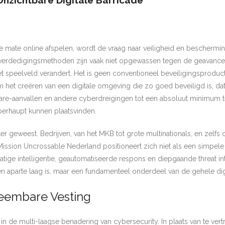
nzichtbare Digitale Barricade
e mate online afspelen, wordt de vraag naar veiligheid en beschermin
le verdedigingsmethoden zijn vaak niet opgewassen tegen de geavancee
t speelveld verandert. Het is geen conventioneel beveiligingsproduct
 het creëren van een digitale omgeving die zo goed beveiligd is, dat
mware-aanvallen en andere cyberdreigingen tot een absoluut minimum 
erhaupt kunnen plaatsvinden.
r geweest. Bedrijven, van het MKB tot grote multinationals, en zelfs o
 Mission Uncrossable Nederland positioneert zich niet als een simpele
ige intelligentie, geautomatiseerde respons en diepgaande threat in
 aparte laag is, maar een fundamenteel onderdeel van de gehele digit
eembare Vesting
n de multi-laagse benadering van cybersecurity. In plaats van te vert