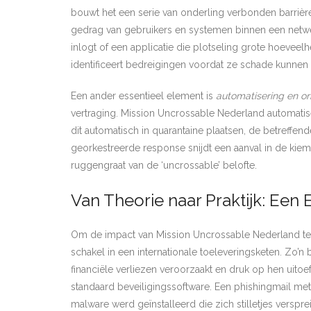
bouwt het een serie van onderling verbonden barriè
gedrag van gebruikers en systemen binnen een netwerk
inlogt of een applicatie die plotseling grote hoeveelh
identificeert bedreigingen voordat ze schade kunnen aan
Een ander essentieel element is
automatisering en or
vertraging. Mission Uncrossable Nederland automati
dit automatisch in quarantaine plaatsen, de betreffe
georkestreerde response snijdt een aanval in de kie
ruggengraat van de ‘uncrossable’ belofte.
Van Theorie naar Praktijk: Een
Om de impact van Mission Uncrossable Nederland te beg
schakel in een internationale toeleveringsketen. Zo’n
financiële verliezen veroorzaakt en druk op hen uito
standaard beveiligingssoftware. Een phishingmail met 
malware werd geïnstalleerd die zich stilletjes verspr