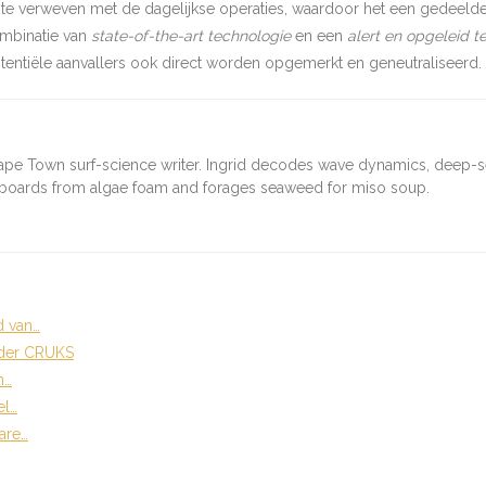
 te verweven met de dagelijkse operaties, waardoor het een gedeelde
ombinatie van
state-of-the-art technologie
en een
alert en opgeleid 
potentiële aanvallers ook direct worden opgemerkt en geneutraliseerd.
ape Town surf-science writer. Ingrid decodes wave dynamics, deep-
fboards from algae foam and forages seaweed for miso soup.
d van…
nder CRUKS
n…
el…
are…