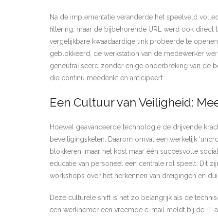
Na de implementatie veranderde het speelveld volle
filtering, maar de bijbehorende URL werd ook direc
vergelijkbare kwaadaardige link probeerde te openen,
geblokkeerd, de werkstation van de medewerker werd 
geneutraliseerd zonder enige onderbreking van de bedri
die continu meedenkt en anticipeert.
Een Cultuur van Veiligheid: Me
Hoewel geavanceerde technologie de drijvende krach
beveiligingsketen. Daarom omvat een werkelijk ‘unc
blokkeren, maar het kost maar één succesvolle social
educatie van personeel een centrale rol speelt. Dit 
workshops over het herkennen van dreigingen en duide
Deze culturele shift is net zo belangrijk als de tec
een werknemer een vreemde e-mail meldt bij de IT-af