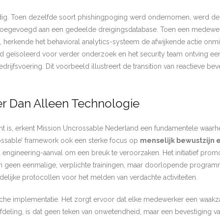
dig. Toen dezelfde soort phishingpoging werd ondernomen, werd de
t toegevoegd aan een gedeelde dreigingsdatabase. Toen een medewer
 herkende het behavioral analytics-systeem de afwijkende actie onmi
geïsoleerd voor verder onderzoek en het security team ontving een 
jfsvoering. Dit voorbeeld illustreert de transition van reactieve beve
er Dan Alleen Technologie
t is, erkent Mission Uncrossable Nederland een fundamentele waarhe
rossable’ framework ook een sterke focus op
menselijk bewustzijn e
 engineering-aanval om een breuk te veroorzaken. Het initiatief pro
zijn geen eenmalige, verplichte trainingen, maar doorlopende programm
lijke protocollen voor het melden van verdachte activiteiten.
hnische implementatie. Het zorgt ervoor dat elke medewerker een waa
deling, is dat geen teken van onwetendheid, maar een bevestiging va