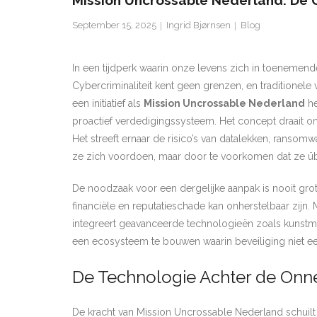
Mission Uncrossable Nederland: De O
September 15, 2025
Ingrid Bjørnsen
Blog
In een tijdperk waarin onze levens zich in toenemend
Cybercriminaliteit kent geen grenzen, en traditione
een initiatief als
Mission Uncrossable Nederland
he
proactief verdedigingssysteem. Het concept draait om
Het streeft ernaar de risico’s van datalekken, ranso
ze zich voordoen, maar door te voorkomen dat ze üb
De noodzaak voor een dergelijke aanpak is nooit grote
financiële en reputatieschade kan onherstelbaar zijn.
integreert geavanceerde technologieën zoals kunstmat
een ecosysteem te bouwen waarin beveiliging niet een
De Technologie Achter de Onn
De kracht van Mission Uncrossable Nederland schuilt i