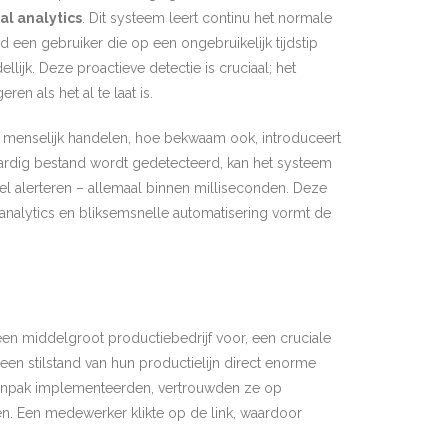
l analytics
. Dit systeem leert continu het normale
 een gebruiker die op een ongebruikelijk tijdstip
lijk. Deze proactieve detectie is cruciaal; het
en als het al te laat is.
Het menselijk handelen, hoe bekwaam ook, introduceert
ardig bestand wordt gedetecteerd, kan het systeem
el alerteren – allemaal binnen milliseconden. Deze
analytics en bliksemsnelle automatisering vormt de
 een middelgroot productiebedrijf voor, een cruciale
 een stilstand van hun productielijn direct enorme
npak implementeerden, vertrouwden ze op
men. Een medewerker klikte op de link, waardoor