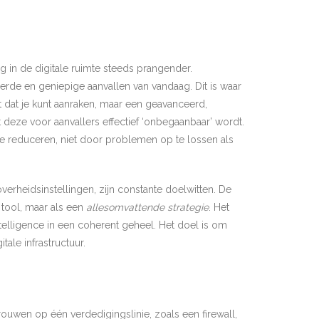
g in de digitale ruimte steeds prangender.
rde en geniepige aanvallen van vandaag. Dit is waar
 dat je kunt aanraken, maar een geavanceerd,
 deze voor aanvallers effectief ‘onbegaanbaar’ wordt.
te reduceren, niet door problemen op te lossen als
verheidsinstellingen, zijn constante doelwitten. De
 tool, maar als een
allesomvattende strategie
. Het
telligence in een coherent geheel. Het doel is om
ale infrastructuur.
rouwen op één verdedigingslinie, zoals een firewall,