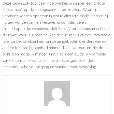
Deze case study toont aan hoe overheidsingrijpen een directe
impact heeft op de strategieën van bookmakers. Waar zij
voorheen konden opereren in een relatief vrije markt, worden zij
nu gedwongen om te investeren in compliance en
maatschappelijke verantwoordelijkheid. Voor de consument heeft
dit zowel voor- als nadelen. Aan de ene kant is er meer zekerheid
over de betrouwbaarheid van de aangeboden diensten. Aan de
andere kant kan het aanbod minder divers worden, en zijn de
bonussen mogelijk minder ruim. Het is een duidelijk voorbeeld
van de constante evolutie in deze sector, gedreven door
technologische vooruitgang en veranderende wetgeving.