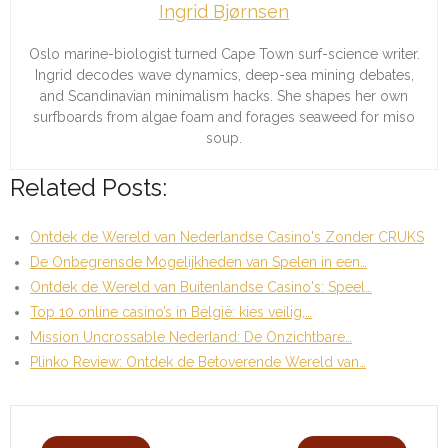
Ingrid Bjørnsen
Oslo marine-biologist turned Cape Town surf-science writer.
Ingrid decodes wave dynamics, deep-sea mining debates,
and Scandinavian minimalism hacks. She shapes her own
surfboards from algae foam and forages seaweed for miso
soup.
Related Posts:
Ontdek de Wereld van Nederlandse Casino's Zonder CRUKS
De Onbegrensde Mogelijkheden van Spelen in een…
Ontdek de Wereld van Buitenlandse Casino's: Speel…
Top 10 online casino’s in België: kies veilig,…
Mission Uncrossable Nederland: De Onzichtbare…
Plinko Review: Ontdek de Betoverende Wereld van…