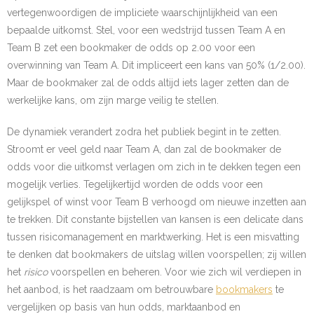
vertegenwoordigen de impliciete waarschijnlijkheid van een
bepaalde uitkomst. Stel, voor een wedstrijd tussen Team A en
Team B zet een bookmaker de odds op 2.00 voor een
overwinning van Team A. Dit impliceert een kans van 50% (1/2.00).
Maar de bookmaker zal de odds altijd iets lager zetten dan de
werkelijke kans, om zijn marge veilig te stellen.
De dynamiek verandert zodra het publiek begint in te zetten.
Stroomt er veel geld naar Team A, dan zal de bookmaker de
odds voor die uitkomst verlagen om zich in te dekken tegen een
mogelijk verlies. Tegelijkertijd worden de odds voor een
gelijkspel of winst voor Team B verhoogd om nieuwe inzetten aan
te trekken. Dit constante bijstellen van kansen is een delicate dans
tussen risicomanagement en marktwerking. Het is een misvatting
te denken dat bookmakers de uitslag willen voorspellen; zij willen
het
risico
voorspellen en beheren. Voor wie zich wil verdiepen in
het aanbod, is het raadzaam om betrouwbare
bookmakers
te
vergelijken op basis van hun odds, marktaanbod en