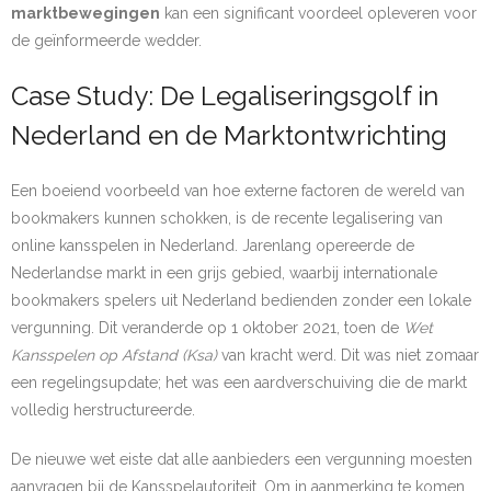
marktbewegingen
kan een significant voordeel opleveren voor
de geïnformeerde wedder.
Case Study: De Legaliseringsgolf in
Nederland en de Marktontwrichting
Een boeiend voorbeeld van hoe externe factoren de wereld van
bookmakers kunnen schokken, is de recente legalisering van
online kansspelen in Nederland. Jarenlang opereerde de
Nederlandse markt in een grijs gebied, waarbij internationale
bookmakers spelers uit Nederland bedienden zonder een lokale
vergunning. Dit veranderde op 1 oktober 2021, toen de
Wet
Kansspelen op Afstand (Ksa)
van kracht werd. Dit was niet zomaar
een regelingsupdate; het was een aardverschuiving die de markt
volledig herstructureerde.
De nieuwe wet eiste dat alle aanbieders een vergunning moesten
aanvragen bij de Kansspelautoriteit. Om in aanmerking te komen,