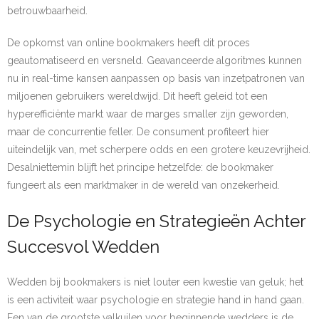
betrouwbaarheid.
De opkomst van online bookmakers heeft dit proces
geautomatiseerd en versneld. Geavanceerde algoritmes kunnen
nu in real-time kansen aanpassen op basis van inzetpatronen van
miljoenen gebruikers wereldwijd. Dit heeft geleid tot een
hyperefficiënte markt waar de marges smaller zijn geworden,
maar de concurrentie feller. De consument profiteert hier
uiteindelijk van, met scherpere odds en een grotere keuzevrijheid.
Desalniettemin blijft het principe hetzelfde: de bookmaker
fungeert als een marktmaker in de wereld van onzekerheid.
De Psychologie en Strategieën Achter
Succesvol Wedden
Wedden bij bookmakers is niet louter een kwestie van geluk; het
is een activiteit waar psychologie en strategie hand in hand gaan.
Een van de grootste valkuilen voor beginnende wedders is de