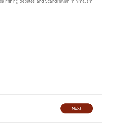
sea mining debates, and Scandinavian minimalism
NEXT