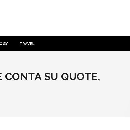
OGY
TRAVEL
 CONTA SU QUOTE,