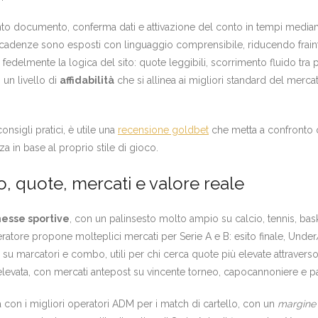
amento documento, conferma dati e attivazione del conto in tempi mediame
 e scadenze sono esposti con linguaggio comprensibile, riducendo frai
e fedelmente la logica del sito: quote leggibili, scorrimento fluido tra p
 un livello di
affidabilità
che si allinea ai migliori standard del merca
sigli pratici, è utile una
recensione goldbet
che metta a confronto q
za in base al proprio stile di gioco.
, quote, mercati e valore reale
sse sportive
, con un palinsesto molto ampio su calcio, tennis, ba
ratore propone molteplici mercati per Serie A e B: esito finale, Under/Ov
 su marcatori e combo, utili per chi cerca quote più elevate attraver
levata, con mercati antepost su vincente torneo, capocannoniere e p
ea con i migliori operatori ADM per i match di cartello, con un
margine