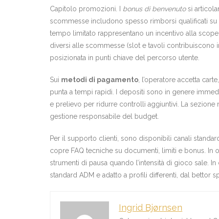
Capitolo promozioni. I
bonus di benvenuto
si articol
scommesse includono spesso rimborsi qualificati su mul
tempo limitato rappresentano un incentivo alla scopert
diversi alle scommesse (slot e tavoli contribuiscono 
posizionata in punti chiave del percorso utente.
Sui
metodi di pagamento
, l’operatore accetta carte
punta a tempi rapidi. I depositi sono in genere immedia
e prelievo per ridurre controlli aggiuntivi. La sezion
gestione responsabile del budget.
Per il supporto clienti, sono disponibili canali stand
copre FAQ tecniche su documenti, limiti e bonus. In otti
strumenti di pausa quando l’intensità di gioco sale. In d
standard ADM e adatto a profili differenti, dal bettor 
Ingrid Bjørnsen