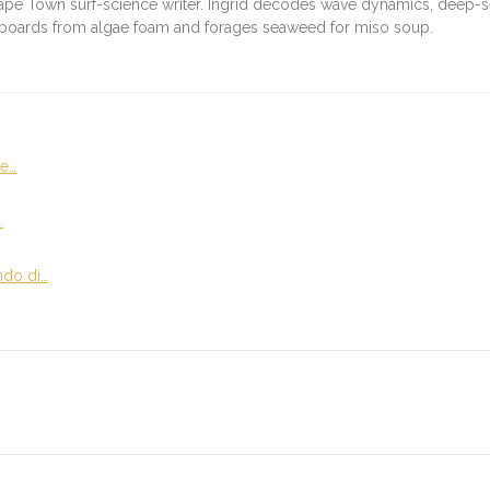
ape Town surf-science writer. Ingrid decodes wave dynamics, deep-
fboards from algae foam and forages seaweed for miso soup.
 e…
…
ndo di…