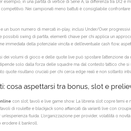
Per esempio, in una partita di vertice di Serie A, la differenza tra 1X2
ompetitivo. Nei campionati meno battuti è consigliabile confrontare gl
 e un buon numero di mercati in-play, inclusi Under/Over progressivi e l
e possibili swing di partita, elementi chiave per chi applica un approcci
 immediata della potenziale vincita e dell’eventuale cash flow, aspett
lisi dei volumi di gioco e delle quote live può spostare l’attenzione 
on dipende solo dalla forza delle squadre ma dal contesto tattico che s
nto quote risultano cruciali per chi cerca edge reali e non soltanto int
 cosa aspettarsi tra bonus, slot e prelie
online
con slot, tavoli e live game show. La libreria slot copre temi e 
tavoli di roulette e blackjack sono affiancati da varianti live con croup
n’esperienza fluida. L’organizzazione per provider, volatilità o novità fa
 erodere il bankroll.