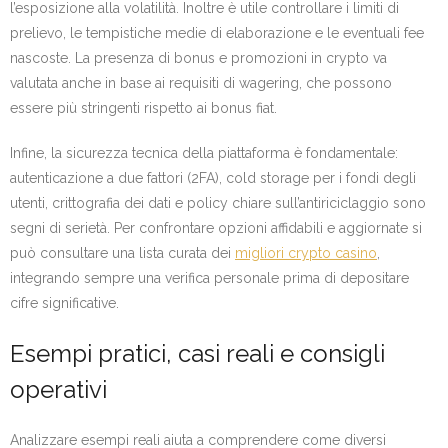
l’esposizione alla volatilità. Inoltre è utile controllare i limiti di
prelievo, le tempistiche medie di elaborazione e le eventuali fee
nascoste. La presenza di bonus e promozioni in crypto va
valutata anche in base ai requisiti di wagering, che possono
essere più stringenti rispetto ai bonus fiat.
Infine, la sicurezza tecnica della piattaforma è fondamentale:
autenticazione a due fattori (2FA), cold storage per i fondi degli
utenti, crittografia dei dati e policy chiare sull’antiriciclaggio sono
segni di serietà. Per confrontare opzioni affidabili e aggiornate si
può consultare una lista curata dei
migliori crypto casino
,
integrando sempre una verifica personale prima di depositare
cifre significative.
Esempi pratici, casi reali e consigli
operativi
Analizzare esempi reali aiuta a comprendere come diversi