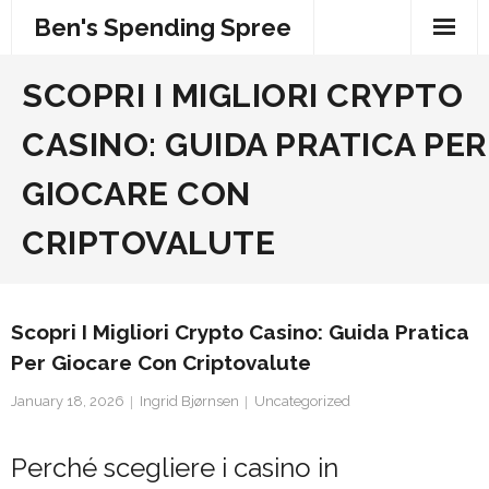
Skip
Ben's Spending Spree
to
content
SCOPRI I MIGLIORI CRYPTO
CASINO: GUIDA PRATICA PER
GIOCARE CON
CRIPTOVALUTE
Scopri I Migliori Crypto Casino: Guida Pratica
Per Giocare Con Criptovalute
January 18, 2026
Ingrid Bjørnsen
Uncategorized
Perché scegliere i casino in