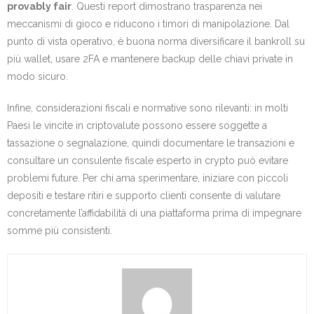
provably fair
. Questi report dimostrano trasparenza nei
meccanismi di gioco e riducono i timori di manipolazione. Dal
punto di vista operativo, è buona norma diversificare il bankroll su
più wallet, usare 2FA e mantenere backup delle chiavi private in
modo sicuro.
Infine, considerazioni fiscali e normative sono rilevanti: in molti
Paesi le vincite in criptovalute possono essere soggette a
tassazione o segnalazione, quindi documentare le transazioni e
consultare un consulente fiscale esperto in crypto può evitare
problemi future. Per chi ama sperimentare, iniziare con piccoli
depositi e testare ritiri e supporto clienti consente di valutare
concretamente l’affidabilità di una piattaforma prima di impegnare
somme più consistenti.