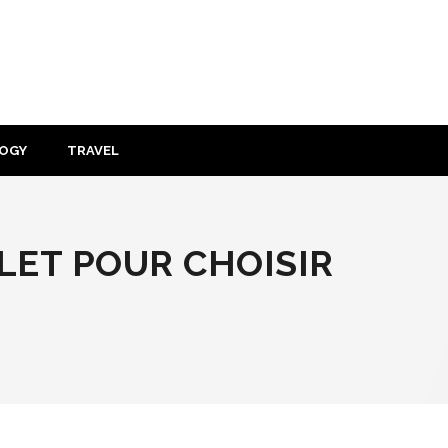
OGY
TRAVEL
LET POUR CHOISIR