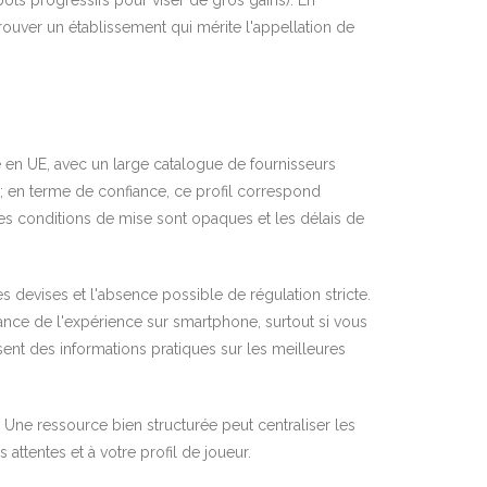
kpots progressifs pour viser de gros gains). En
ouver un établissement qui mérite l'appellation de
 en UE, avec un large catalogue de fournisseurs
e ; en terme de confiance, ce profil correspond
les conditions de mise sont opaques et les délais de
es devises et l'absence possible de régulation stricte.
tance de l'expérience sur smartphone, surtout si vous
ent des informations pratiques sur les meilleures
. Une ressource bien structurée peut centraliser les
 attentes et à votre profil de joueur.