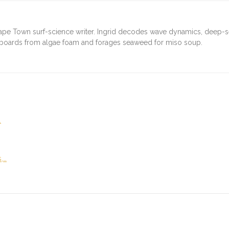
ape Town surf-science writer. Ingrid decodes wave dynamics, deep-
fboards from algae foam and forages seaweed for miso soup.
…
,…