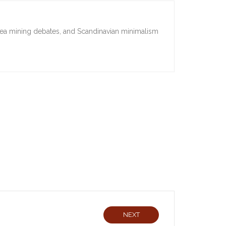
sea mining debates, and Scandinavian minimalism
NEXT