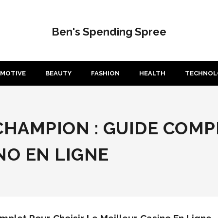
Ben's Spending Spree
MOTIVE
BEAUTY
FASHION
HEALTH
TECHNOL
CHAMPION : GUIDE COMP
NO EN LIGNE