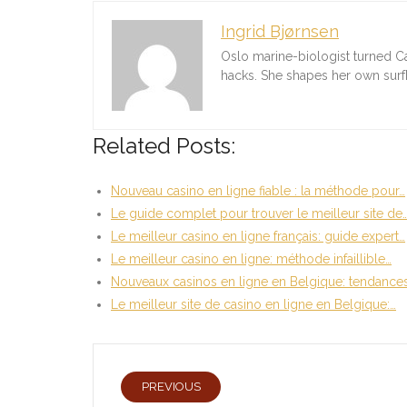
Ingrid Bjørnsen
Oslo marine-biologist turned C
hacks. She shapes her own sur
Related Posts:
Nouveau casino en ligne fiable : la méthode pour…
Le guide complet pour trouver le meilleur site de
Le meilleur casino en ligne français: guide expert…
Le meilleur casino en ligne: méthode infaillible…
Nouveaux casinos en ligne en Belgique: tendances
Le meilleur site de casino en ligne en Belgique:…
PREVIOUS