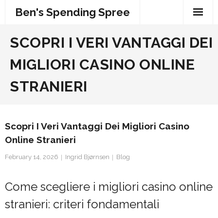
Skip
Ben's Spending Spree
to
content
SCOPRI I VERI VANTAGGI DEI
MIGLIORI CASINO ONLINE
STRANIERI
Scopri I Veri Vantaggi Dei Migliori Casino
Online Stranieri
February 14, 2026
Ingrid Bjørnsen
Blog
Come scegliere i migliori casino online
stranieri: criteri fondamentali