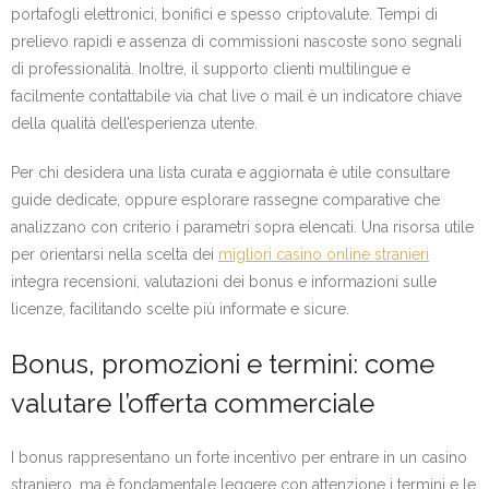
portafogli elettronici, bonifici e spesso criptovalute. Tempi di
prelievo rapidi e assenza di commissioni nascoste sono segnali
di professionalità. Inoltre, il supporto clienti multilingue e
facilmente contattabile via chat live o mail è un indicatore chiave
della qualità dell’esperienza utente.
Per chi desidera una lista curata e aggiornata è utile consultare
guide dedicate, oppure esplorare rassegne comparative che
analizzano con criterio i parametri sopra elencati. Una risorsa utile
per orientarsi nella scelta dei
migliori casino online stranieri
integra recensioni, valutazioni dei bonus e informazioni sulle
licenze, facilitando scelte più informate e sicure.
Bonus, promozioni e termini: come
valutare l’offerta commerciale
I bonus rappresentano un forte incentivo per entrare in un casino
straniero, ma è fondamentale leggere con attenzione i termini e le