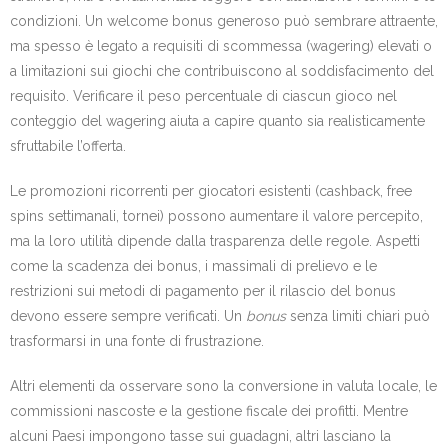
condizioni. Un welcome bonus generoso può sembrare attraente,
ma spesso è legato a requisiti di scommessa (wagering) elevati o
a limitazioni sui giochi che contribuiscono al soddisfacimento del
requisito. Verificare il peso percentuale di ciascun gioco nel
conteggio del wagering aiuta a capire quanto sia realisticamente
sfruttabile l’offerta.
Le promozioni ricorrenti per giocatori esistenti (cashback, free
spins settimanali, tornei) possono aumentare il valore percepito,
ma la loro utilità dipende dalla trasparenza delle regole. Aspetti
come la scadenza dei bonus, i massimali di prelievo e le
restrizioni sui metodi di pagamento per il rilascio del bonus
devono essere sempre verificati. Un
bonus
senza limiti chiari può
trasformarsi in una fonte di frustrazione.
Altri elementi da osservare sono la conversione in valuta locale, le
commissioni nascoste e la gestione fiscale dei profitti. Mentre
alcuni Paesi impongono tasse sui guadagni, altri lasciano la