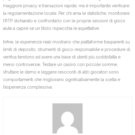
maggiore privacy e transazioni rapide, ma è importante verificare
la regolamentazione locale. Per chi ama le statistiche, monitorare
l’RTP dichiarato e confrontarlo con le proprie sessioni di gioco
aiuta a capire se un titolo rispecchia le aspettative.
Infine, le esperienze reali mostrano che piattaforme trasparenti su
limiti di deposito, strumenti di gioco responsabile e procedure di
verifica tendono ad avere una base di utenti più soddisfatta e
meno controversie. Testare un casinò con piccole somme,
sfruttare le demo e leggere resoconti di altri giocatori sono
comportamenti che migliorano significativamente la scelta e
l’esperienza complessiva.