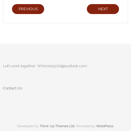
PREVIOUS
NEXT
Let’s work together:
Whinsise5064@outlook.com
Contact Us
Developed by
Think Up Themes Ltd
. Powered by
WordPress
.