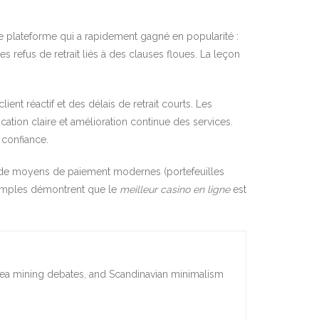
 plateforme qui a rapidement gagné en popularité :
refus de retrait liés à des clauses floues. La leçon
ient réactif et des délais de retrait courts. Les
ation claire et amélioration continue des services.
 confiance.
 et de moyens de paiement modernes (portefeuilles
exemples démontrent que le
meilleur casino en ligne
est
sea mining debates, and Scandinavian minimalism