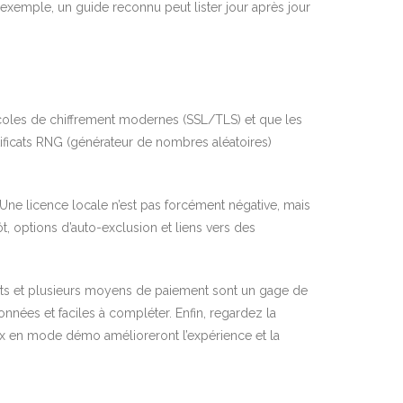
 exemple, un guide reconnu peut lister jour après jour
ocoles de chiffrement modernes (SSL/TLS) et que les
tificats RNG (générateur de nombres aléatoires)
 Une licence locale n’est pas forcément négative, mais
ôt, options d’auto-exclusion et liens vers des
arents et plusieurs moyens de paiement sont un gage de
nnées et faciles à compléter. Enfin, regardez la
jeux en mode démo amélioreront l’expérience et la