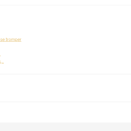
 se tromper
…
,…