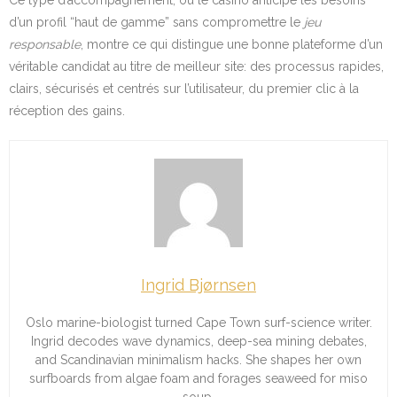
d’un profil “haut de gamme” sans compromettre le
jeu
responsable
, montre ce qui distingue une bonne plateforme d’un
véritable candidat au titre de meilleur site: des processus rapides,
clairs, sécurisés et centrés sur l’utilisateur, du premier clic à la
réception des gains.
Ingrid Bjørnsen
Oslo marine-biologist turned Cape Town surf-science writer.
Ingrid decodes wave dynamics, deep-sea mining debates,
and Scandinavian minimalism hacks. She shapes her own
surfboards from algae foam and forages seaweed for miso
soup.