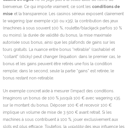
bienvenue. Ce qui importe vraiment, ce sont les
conditions de
mise
et la transparence. Les casinos sérieux exposent clairement
le wagering (par exemple x30 ou x35), la contribution des jeux
(machines à sous souvent 100 %, roulette/blackjack parfois 10 %
ou moins), la durée de validité du bonus, la mise maximale
autorisée sous bonus, ainsi que les plafonds de gains sur les
tours gratuits. La nuance entre bonus “retirable” (cashable) et
“collant” (sticky) peut changer l’équation: dans le premier cas, le
bonus et les gains peuvent être retirés une fois la condition
remplie; dans le second, seule la partie “gains” est retirée, le
bonus restant non-retirable.
Un exemple concret aide à mesurer l’impact des conditions.
Imaginons un bonus de 100 % jusqu’à 100 € avec wagering x35
sur le montant du bonus. Déposer 100 € et recevoir 100 €
implique un volume de mise de 3 500 € avant retrait. Si les
machines à sous contribuent à 100 %, jouer exclusivement aux
slots est plus efficace. Toutefois, la
volatilité
des jeux influence les