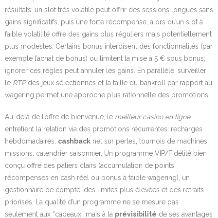
résultats: un slot très volatile peut offrir des sessions longues sans
gains significatifs, puis une forte récompense, alors qu’un slot à
faible volatilité offre des gains plus réguliers mais potentiellement
plus modestes. Certains bonus interdisent des fonctionnalités (par
exemple l’achat de bonus) ou limitent la mise à 5 € sous bonus;
ignorer ces règles peut annuler les gains. En parallèle, surveiller
le
RTP
des jeux sélectionnés et la taille du bankroll par rapport au
wagering permet une approche plus rationnelle des promotions.
Au-delà de l’offre de bienvenue, le
meilleur casino en ligne
entretient la relation via des promotions récurrentes: recharges
hebdomadaires,
cashback
net sur pertes, tournois de machines,
missions, calendrier saisonnier. Un programme VIP/Fidélité bien
conçu offre des paliers clairs (accumulation de points,
récompenses en cash réel ou bonus à faible wagering), un
gestionnaire de compte, des limites plus élevées et des retraits
priorisés. La qualité d’un programme ne se mesure pas
seulement aux “cadeaux” mais à la
prévisibilité
de ses avantages