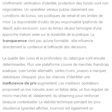
(chiffrement, vérification d’identité, protection des fonds) sont non
négociables. Un opérateur sérieux publie clairement ses
conditions de bonus, ses politiques de retrait et ses limites de
mise. La disponibilité d’outils de jeu responsable (plafonds de
dépôt, auto-exclusion, suivi du temps de jeu) témoigne d’une
approche mature, axée sur la durabilité de la pratique. La
transparence
n’est pas qu’une formalité : elle influence
directement la confiance et l’efficacité des décisions.
La qualité des
cotes
et la profondeur du catalogue sont ensuite
déterminantes. Plus une plateforme couvre de marchés (handicap
asiatique, over/under alternatifs, cartes/coins, joueurs à marquer,
statistiques d’équipe), plus les chances d’identifier une
inefficience de prix
augmentent. Les meilleurs opérateurs
proposent un live robuste, avec un faible délai, un flux régulier de
micro-marchés et, idéalement, du streaming pour renforcer
l’analyse contextuelle. La stabilité technique pendant les pics
d’audience (grandes affiches, tournois) est également un