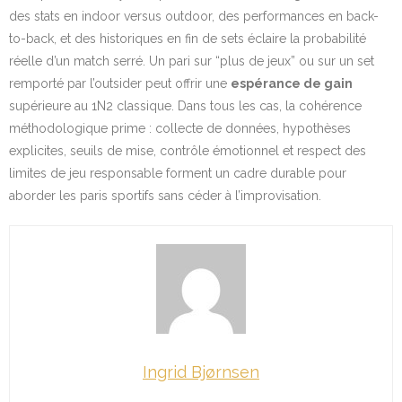
des stats en indoor versus outdoor, des performances en back-
to-back, et des historiques en fin de sets éclaire la probabilité
réelle d’un match serré. Un pari sur “plus de jeux” ou sur un set
remporté par l’outsider peut offrir une
espérance de gain
supérieure au 1N2 classique. Dans tous les cas, la cohérence
méthodologique prime : collecte de données, hypothèses
explicites, seuils de mise, contrôle émotionnel et respect des
limites de jeu responsable forment un cadre durable pour
aborder les paris sportifs sans céder à l’improvisation.
Ingrid Bjørnsen