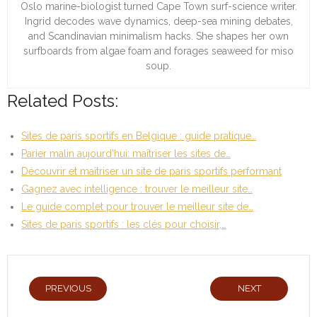
Oslo marine-biologist turned Cape Town surf-science writer.
Ingrid decodes wave dynamics, deep-sea mining debates,
and Scandinavian minimalism hacks. She shapes her own
surfboards from algae foam and forages seaweed for miso
soup.
Related Posts:
Sites de paris sportifs en Belgique : guide pratique…
Parier malin aujourd’hui: maîtriser les sites de…
Découvrir et maîtriser un site de paris sportifs performant
Gagnez avec intelligence : trouver le meilleur site…
Le guide complet pour trouver le meilleur site de…
Sites de paris sportifs : les clés pour choisir,…
PREVIOUS
NEXT