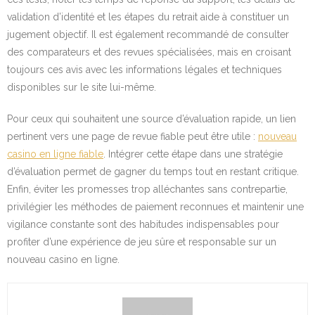
validation d’identité et les étapes du retrait aide à constituer un
jugement objectif. Il est également recommandé de consulter
des comparateurs et des revues spécialisées, mais en croisant
toujours ces avis avec les informations légales et techniques
disponibles sur le site lui-même.
Pour ceux qui souhaitent une source d’évaluation rapide, un lien
pertinent vers une page de revue fiable peut être utile :
nouveau
casino en ligne fiable
. Intégrer cette étape dans une stratégie
d’évaluation permet de gagner du temps tout en restant critique.
Enfin, éviter les promesses trop alléchantes sans contrepartie,
privilégier les méthodes de paiement reconnues et maintenir une
vigilance constante sont des habitudes indispensables pour
profiter d’une expérience de jeu sûre et responsable sur un
nouveau casino en ligne.