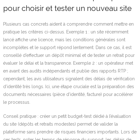
pour choisir et tester un nouveau site
Plusieurs cas concrets aident à comprendre comment mettre en
pratique les critères ci-dessus. Exemple 1 : un site récemment
lancé affiche une licence, mais les conditions générales sont
incomplètes et le support répond lentement. Dans ce cas, il est
conseillé d’effectuer un dépôt minimal et de tester un retrait pour
évaluer le délai et la transparence. Exemple 2 : un opérateur met
en avant des audits indépendants et publie des rapports RTP ;
cependant, les avis utilisateurs signalent des délais de vérification
d’identité très longs. Ici, une étape cruciale est la préparation des
documents nécessaires (pièce d’identité, facture) pour accélérer
le processus.
Conseil pratique : créer un petit budget-test dédié à l’évaluation
du site (dépôts et retraits modestes) permet de valider la
plateforme sans prendre de risques financiers importants. Lors de
ces tests, noter les temps de réponse du support, les délais de