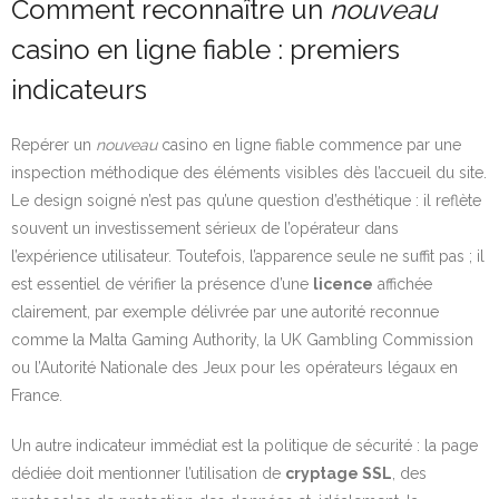
Comment reconnaître un
nouveau
casino en ligne fiable : premiers
indicateurs
Repérer un
nouveau
casino en ligne fiable commence par une
inspection méthodique des éléments visibles dès l’accueil du site.
Le design soigné n’est pas qu’une question d’esthétique : il reflète
souvent un investissement sérieux de l’opérateur dans
l’expérience utilisateur. Toutefois, l’apparence seule ne suffit pas ; il
est essentiel de vérifier la présence d’une
licence
affichée
clairement, par exemple délivrée par une autorité reconnue
comme la Malta Gaming Authority, la UK Gambling Commission
ou l’Autorité Nationale des Jeux pour les opérateurs légaux en
France.
Un autre indicateur immédiat est la politique de sécurité : la page
dédiée doit mentionner l’utilisation de
cryptage SSL
, des