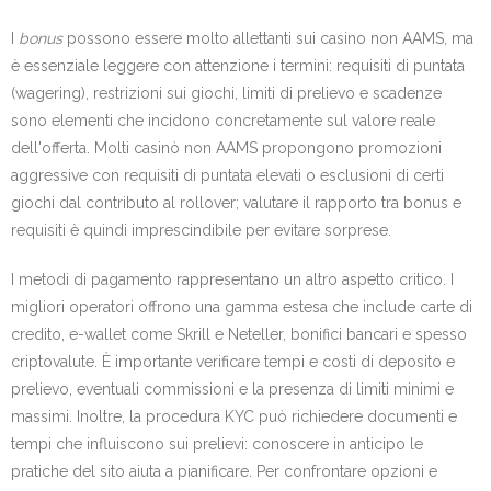
I
bonus
possono essere molto allettanti sui casino non AAMS, ma
è essenziale leggere con attenzione i termini: requisiti di puntata
(wagering), restrizioni sui giochi, limiti di prelievo e scadenze
sono elementi che incidono concretamente sul valore reale
dell'offerta. Molti casinò non AAMS propongono promozioni
aggressive con requisiti di puntata elevati o esclusioni di certi
giochi dal contributo al rollover; valutare il rapporto tra bonus e
requisiti è quindi imprescindibile per evitare sorprese.
I metodi di pagamento rappresentano un altro aspetto critico. I
migliori operatori offrono una gamma estesa che include carte di
credito, e-wallet come Skrill e Neteller, bonifici bancari e spesso
criptovalute. È importante verificare tempi e costi di deposito e
prelievo, eventuali commissioni e la presenza di limiti minimi e
massimi. Inoltre, la procedura KYC può richiedere documenti e
tempi che influiscono sui prelievi: conoscere in anticipo le
pratiche del sito aiuta a pianificare. Per confrontare opzioni e