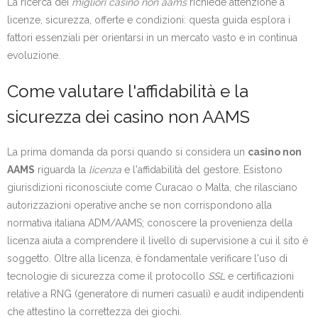
La ricerca dei
migliori casino non aams
richiede attenzione a
licenze, sicurezza, offerte e condizioni: questa guida esplora i
fattori essenziali per orientarsi in un mercato vasto e in continua
evoluzione.
Come valutare l'affidabilità e la
sicurezza dei casino non AAMS
La prima domanda da porsi quando si considera un
casino non
AAMS
riguarda la
licenza
e l'affidabilità del gestore. Esistono
giurisdizioni riconosciute come Curacao o Malta, che rilasciano
autorizzazioni operative anche se non corrispondono alla
normativa italiana ADM/AAMS; conoscere la provenienza della
licenza aiuta a comprendere il livello di supervisione a cui il sito è
soggetto. Oltre alla licenza, è fondamentale verificare l'uso di
tecnologie di sicurezza come il protocollo
SSL
e certificazioni
relative a RNG (generatore di numeri casuali) e audit indipendenti
che attestino la correttezza dei giochi.