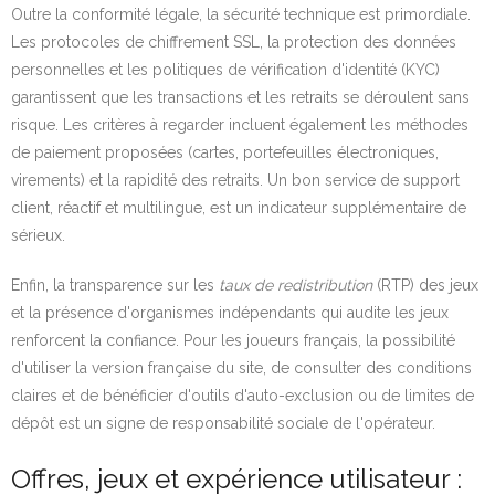
Outre la conformité légale, la sécurité technique est primordiale.
Les protocoles de chiffrement SSL, la protection des données
personnelles et les politiques de vérification d'identité (KYC)
garantissent que les transactions et les retraits se déroulent sans
risque. Les critères à regarder incluent également les méthodes
de paiement proposées (cartes, portefeuilles électroniques,
virements) et la rapidité des retraits. Un bon service de support
client, réactif et multilingue, est un indicateur supplémentaire de
sérieux.
Enfin, la transparence sur les
taux de redistribution
(RTP) des jeux
et la présence d'organismes indépendants qui audite les jeux
renforcent la confiance. Pour les joueurs français, la possibilité
d'utiliser la version française du site, de consulter des conditions
claires et de bénéficier d'outils d'auto-exclusion ou de limites de
dépôt est un signe de responsabilité sociale de l'opérateur.
Offres, jeux et expérience utilisateur :