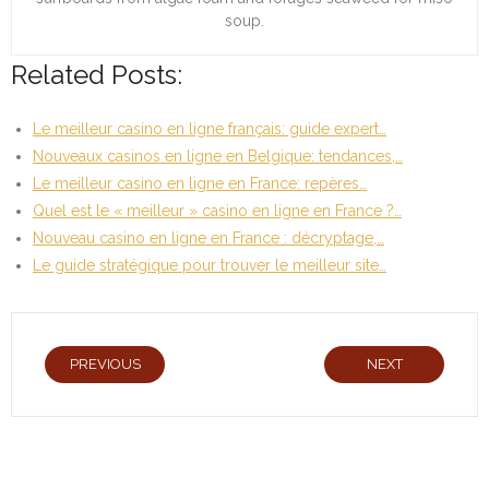
soup.
Related Posts:
Le meilleur casino en ligne français: guide expert…
Nouveaux casinos en ligne en Belgique: tendances,…
Le meilleur casino en ligne en France: repères…
Quel est le « meilleur » casino en ligne en France ?…
Nouveau casino en ligne en France : décryptage,…
Le guide stratégique pour trouver le meilleur site…
PREVIOUS
NEXT