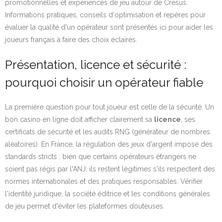
promotionnelles et expériences de jeu autour de Cresus.
Informations pratiques, conseils d'optimisation et repères pour
évaluer la qualité d'un opérateur sont présentés ici pour aider les
joueurs français à faire des choix éclairés.
Présentation, licence et sécurité :
pourquoi choisir un opérateur fiable
La première question pour tout joueur est celle de la sécurité. Un
bon casino en ligne doit afficher clairement sa
licence
, ses
certificats de sécurité et les audits RNG (générateur de nombres
aléatoires). En France, la régulation des jeux d'argent impose des
standards stricts : bien que certains opérateurs étrangers ne
soient pas régis par l'ANJ, ils restent légitimes s'ils respectent des
normes internationales et des pratiques responsables. Vérifier
l'identité juridique, la société éditrice et les conditions générales
de jeu permet d'éviter les plateformes douteuses.