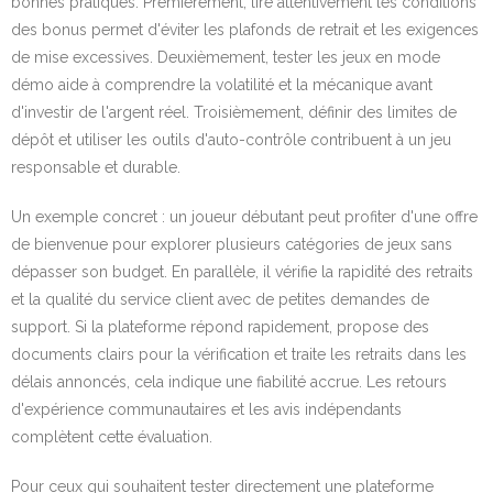
bonnes pratiques. Premièrement, lire attentivement les conditions
des bonus permet d'éviter les plafonds de retrait et les exigences
de mise excessives. Deuxièmement, tester les jeux en mode
démo aide à comprendre la volatilité et la mécanique avant
d'investir de l'argent réel. Troisièmement, définir des limites de
dépôt et utiliser les outils d'auto-contrôle contribuent à un jeu
responsable et durable.
Un exemple concret : un joueur débutant peut profiter d'une offre
de bienvenue pour explorer plusieurs catégories de jeux sans
dépasser son budget. En parallèle, il vérifie la rapidité des retraits
et la qualité du service client avec de petites demandes de
support. Si la plateforme répond rapidement, propose des
documents clairs pour la vérification et traite les retraits dans les
délais annoncés, cela indique une fiabilité accrue. Les retours
d'expérience communautaires et les avis indépendants
complètent cette évaluation.
Pour ceux qui souhaitent tester directement une plateforme