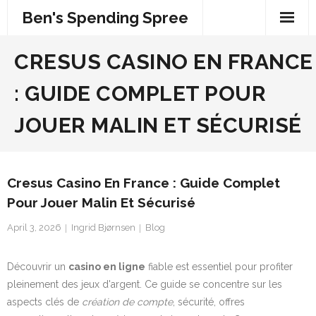
Skip
Ben's Spending Spree
to
content
CRESUS CASINO EN FRANCE
: GUIDE COMPLET POUR
JOUER MALIN ET SÉCURISÉ
Cresus Casino En France : Guide Complet
Pour Jouer Malin Et Sécurisé
April 3, 2026
Ingrid Bjørnsen
Blog
Découvrir un
casino en ligne
fiable est essentiel pour profiter
pleinement des jeux d'argent. Ce guide se concentre sur les
aspects clés de
création de compte
, sécurité, offres