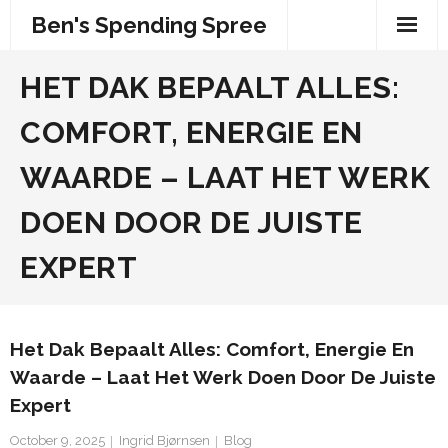
Skip
Ben's Spending Spree
to
content
HET DAK BEPAALT ALLES:
COMFORT, ENERGIE EN
WAARDE – LAAT HET WERK
DOEN DOOR DE JUISTE
EXPERT
Het Dak Bepaalt Alles: Comfort, Energie En
Waarde – Laat Het Werk Doen Door De Juiste
Expert
October 9, 2025
Ingrid Bjørnsen
Blog