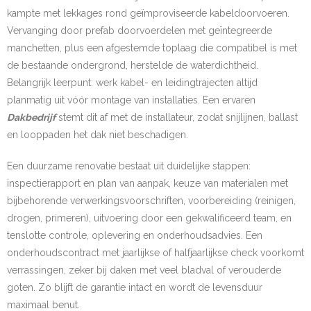
kampte met lekkages rond geïmproviseerde kabeldoorvoeren.
Vervanging door prefab doorvoerdelen met geïntegreerde
manchetten, plus een afgestemde toplaag die compatibel is met
de bestaande ondergrond, herstelde de waterdichtheid.
Belangrijk leerpunt: werk kabel- en leidingtrajecten altijd
planmatig uit vóór montage van installaties. Een ervaren
Dakbedrijf
stemt dit af met de installateur, zodat snijlijnen, ballast
en looppaden het dak niet beschadigen.
Een duurzame renovatie bestaat uit duidelijke stappen:
inspectierapport en plan van aanpak, keuze van materialen met
bijbehorende verwerkingsvoorschriften, voorbereiding (reinigen,
drogen, primeren), uitvoering door een gekwalificeerd team, en
tenslotte controle, oplevering en onderhoudsadvies. Een
onderhoudscontract met jaarlijkse of halfjaarlijkse check voorkomt
verrassingen, zeker bij daken met veel bladval of verouderde
goten. Zo blijft de garantie intact en wordt de levensduur
maximaal benut.