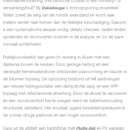
materiaalveroudering, mechanische schade of een ontwerp- of
verwerkingsfout? Bij
Daklekkage
is bronopsporing essentieel.
Water zoekt de weg van de minste weerstand en komt vaak
meters verder naar binnen dan de feitelijke beschadiging. Daarom
is een systematische aanpak nodig: details checken, naden testen,
opstanden en doorvoeren isoleren in de analyse, en zo de ware
oorzaak achterhalen.
Praktijkvoorbeeld: een jaren-70-woning in Assen met een
dakterras boven de keuken. Door geringe helling en een
verstopte hemelwaterafvoer ontstonden plasvorming en blazen in
de bitumen toplaag. De oplossing bestond uit het aanbrengen
van nieuwe hellingsisolatie, een dampdichte laag, en een APP-
toplaag met reflecterende afwerking. Door de afvoer te verzwaren
en een noodoverstort toe te voegen werd de waterhuishouding
structureel verbeterd. Het resultaat: lagere binnentemperaturen in
de zomer, droge plafonds en een hoger wooncomfort.
Case uit de utiliteit: een bedrijfshal met
Platte dak
en PV-panelen