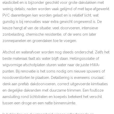
elasticiteit en is bijzonder geschikt voor grote dakvlakken met
weinig details; naden worden vaak gelijmd of met tape afgewerkt.
PVC daarentegen kan worden gelast en is relatief licht, wat
gunstig is bij renovaties waar extra gewicht ongewenst is. De
keuze hangt af van de situatie: veel doorvoeren, intensieve
zonbelasting, chemische resistentie, of de wens om later
zonnepanelen en groendaken toe te voegen.
Afschot en waterafvoer worden nog steeds onderschat. Zelfs het
beste materiaal faalt als water blijft staan. Hellingsisolatie of
wigvormige afschotplaten sturen water naar de juiste HWA-
punten. Bij renovatie is het soms nodig om nieuwe spuwers of
noodoverstorten te plaatsen. Detaillering is eveneens cruciaal:
denk aan prefab dakdoorvoeren, correct uitgevoerde kimfixaties
en degelijke dakranden met duurzame trimmen. Een foutloze
aansluiting rond lichtstraten en koepels betekent het verschil
tussen een droge en een natte binnenruimte.