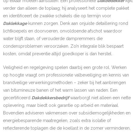
op elkaar moeten aansluiten. Een professionele
Dakbedekker
kijkt
verder dan alleen de toplaag; hij analyseert het complete pakket
en identificeert de zwakke schakels die op termijn voor
Daklekkage
kunnen zorgen. Denk aan onjuiste detaillering rond
lichtkoepels en doorvoeren, onvoldoende afschot waardoor
water blijft staan, of verouderde dampremmers die
condensproblemen veroorzaken. Zo’n integrale blik bespaart
kosten, omdat preventie altijd goedkoper is dan herstel.
Veiligheid en regelgeving spelen daarbij een grote rol. Werken
op hoogte vraagt om professionele valbeveiliging en kennis van
brandveilige verwerkingsmethoden – zeker bij het aanbrengen
van bitumineuze banen of het warm lassen van naden. Een
gecertificeerd
Dakdekkersbedrijf
waarborgt niet alleen een nette
oplevering, maar biedt ook garantie op arbeid en materiaal.
Bovendien adviseren vakmensen over subsidiemogelijkheden en
energiebesparende maatregelen, zoals extra isolatie of
reflecterende toplagen die de koellast in de zomer verminderen.