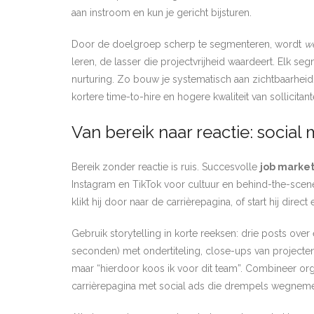
aan instroom en kun je gericht bijsturen.
Door de doelgroep scherp te segmenteren, wordt
w
leren, de lasser die projectvrijheid waardeert. Elk se
nurturing. Zo bouw je systematisch aan zichtbaarheid
kortere time-to-hire en hogere kwaliteit van sollicitant
Van bereik naar reactie: social
Bereik zonder reactie is ruis. Succesvolle
job marke
Instagram en TikTok voor cultuur en behind-the-scenes
klikt hij door naar de carrièrepagina, of start hij dire
Gebruik storytelling in korte reeksen: drie posts over 
seconden) met ondertiteling, close-ups van projecten 
maar “hierdoor koos ik voor dit team”. Combineer orga
carrièrepagina met social ads die drempels wegnemen,