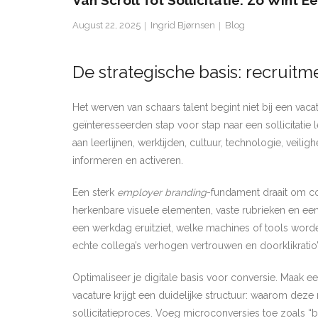
Van Scroll Tot Sollicitatie: Zo Wint 
August 22, 2025
Ingrid Bjørnsen
Blog
De strategische basis: recruit
Het werven van schaars talent begint niet bij een vaca
geïnteresseerden stap voor stap naar een sollicitat
aan leerlijnen, werktijden, cultuur, technologie, veilig
informeren en activeren.
Een sterk
employer branding
-fundament draait om c
herkenbare visuele elementen, vaste rubrieken en ee
een werkdag eruitziet, welke machines of tools worde
echte collega’s verhogen vertrouwen en doorklikratio’
Optimaliseer je digitale basis voor conversie. Maak e
vacature krijgt een duidelijke structuur: waarom deze 
sollicitatieproces. Voeg microconversies toe zoals 