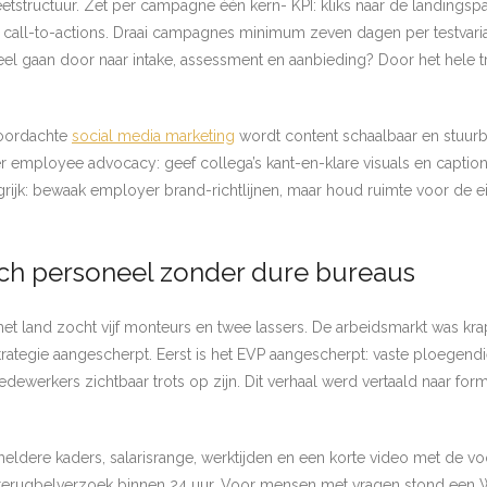
tstructuur. Zet per campagne één kern- KPI: kliks naar de landingspa
 call-to-actions. Draai campagnes minimum zeven dagen per testvarian
eveel gaan door naar intake, assessment en aanbieding? Door het hele tr
doordachte
social media marketing
wordt content schaalbaar en stuurba
r employee advocacy: geef collega’s kant-en-klare visuals en captions
ngrijk: bewaak employer brand-richtlijnen, maar houd ruimte voor de e
isch personeel zonder dure bureaus
het land zocht vijf monteurs en twee lassers. De arbeidsmarkt was kr
strategie aangescherpt. Eerst is het EVP aangescherpt: vaste ploegen
dewerkers zichtbaar trots op zijn. Dit verhaal werd vertaald naar format
heldere kaders, salarisrange, werktijden en een korte video met de v
en terugbelverzoek binnen 24 uur. Voor mensen met vragen stond een 