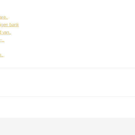
are…
eigen bank
d van…
 –…
n…