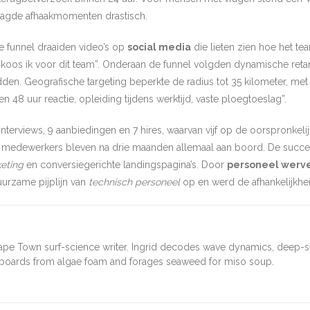
aagde afhaakmomenten drastisch.
e funnel draaiden video’s op
social media
die lieten zien hoe het te
 koos ik voor dit team”. Onderaan de funnel volgden dynamische retar
en. Geografische targeting beperkte de radius tot 35 kilometer, met 
8 uur reactie, opleiding tijdens werktijd, vaste ploegtoeslag”.
 interviews, 9 aanbiedingen en 7 hires, waarvan vijf op de oorspronkel
we medewerkers bleven na drie maanden allemaal aan boord. De succes
eting
en conversiegerichte landingspagina’s. Door
personeel werv
urzame pijplijn van
technisch personeel
op en werd de afhankelijkhei
ape Town surf-science writer. Ingrid decodes wave dynamics, deep-
fboards from algae foam and forages seaweed for miso soup.