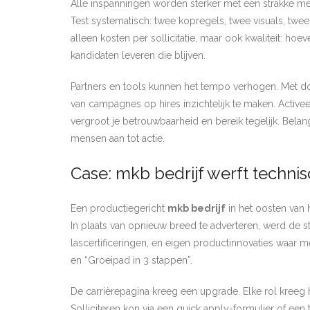
Alle inspanningen worden sterker met een strakke mee
Test systematisch: twee kopregels, twee visuals, twee
alleen kosten per sollicitatie, maar ook kwaliteit: ho
kandidaten leveren die blijven.
Partners en tools kunnen het tempo verhogen. Met 
van campagnes op hires inzichtelijk te maken. Activee
vergroot je betrouwbaarheid en bereik tegelijk. Bela
mensen aan tot actie.
Case: mkb bedrijf werft techn
Een productiegericht
mkb bedrijf
in het oosten van 
In plaats van opnieuw breed te adverteren, werd de 
lascertificeringen, en eigen productinnovaties waar me
en “Groeipad in 3 stappen”.
De carrièrepagina kreeg een upgrade. Elke rol kreeg 
Solliciteren kon via een quick apply-formulier of e