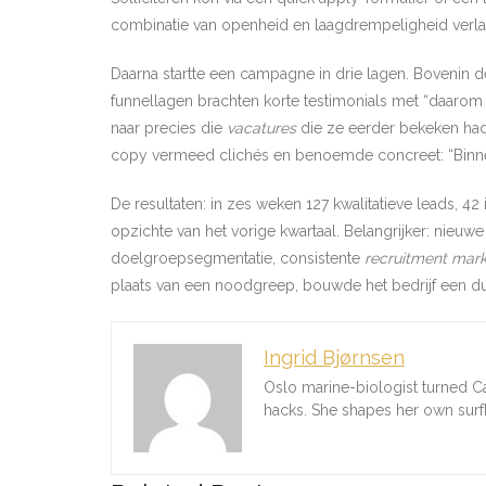
combinatie van openheid en laagdrempeligheid verl
Daarna startte een campagne in drie lagen. Bovenin d
funnellagen brachten korte testimonials met “daarom
naar precies die
vacatures
die ze eerder bekeken hadd
copy vermeed clichés en benoemde concreet: “Binnen 4
De resultaten: in zes weken 127 kwalitatieve leads, 42
opzichte van het vorige kwartaal. Belangrijker: nieu
doelgroepsegmentatie, consistente
recruitment mark
plaats van een noodgreep, bouwde het bedrijf een du
Ingrid Bjørnsen
Oslo marine-biologist turned C
hacks. She shapes her own sur