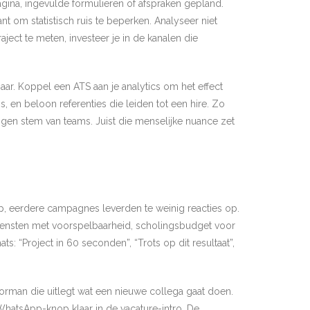
gina, ingevulde formulieren of afspraken gepland.
t om statistisch ruis te beperken. Analyseer niet
aject te meten, investeer je in de kanalen die
ar. Koppel een ATS aan je analytics om het effect
, en beloon referenties die leiden tot een hire. Zo
igen stem van teams. Juist die menselijke nuance zet
ap, eerdere campagnes leverden te weinig reacties op.
diensten met voorspelbaarheid, scholingsbudget voor
s: “Project in 60 seconden”, “Trots op dit resultaat”,
oorman die uitlegt wat een nieuwe collega gaat doen.
WhatsApp-knop klaar in de vacature-intro. De