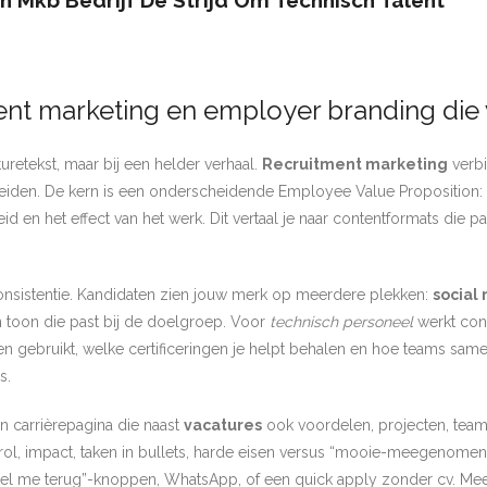
Een Mkb Bedrijf De Strijd Om Technisch Talent
ment marketing en employer branding die
turetekst, maar bij een helder verhaal.
Recruitment marketing
verbi
ie leiden. De kern is een onderscheidende Employee Value Propositio
heid en het effect van het werk. Dit vertaal je naar contentformats die p
onsistentie. Kandidaten zien jouw merk op meerdere plekken:
social
n toon die past bij de doelgroep. Voor
technisch personeel
werkt conc
n gebruikt, welke certificeringen je helpt behalen en hoe teams same
s.
en carrièrepagina die naast
vacatures
ook voordelen, projecten, team
rol, impact, taken in bullets, harde eisen versus “mooie-meegenomen”, 
“bel me terug”-knoppen, WhatsApp, of een quick apply zonder cv. Mee