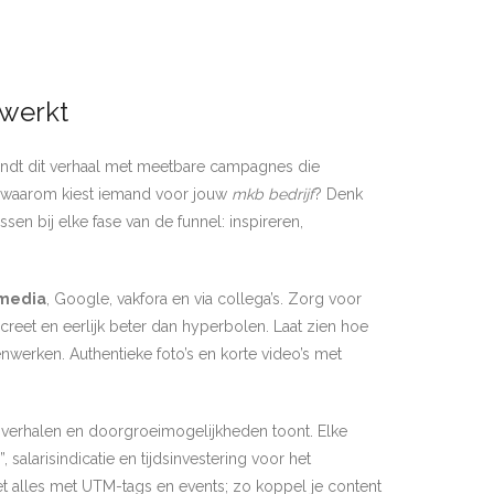
 werkt
ndt dit verhaal met meetbare campagnes die
n: waarom kiest iemand voor jouw
mkb bedrijf
? Denk
assen bij elke fase van de funnel: inspireren,
 media
, Google, vakfora en via collega’s. Zorg voor
reet en eerlijk beter dan hyperbolen. Laat zien hoe
nwerken. Authentieke foto’s en korte video’s met
verhalen en doorgroeimogelijkheden toont. Elke
salarisindicatie en tijdsinvestering voor het
t alles met UTM-tags en events; zo koppel je content