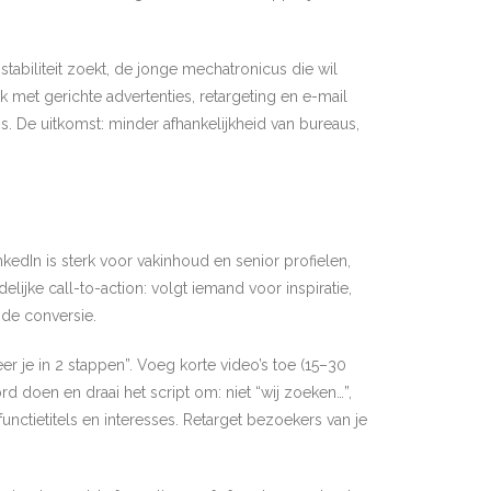
abiliteit zoekt, de jonge mechatronicus die wil
k met gerichte advertenties, retargeting en e-mail
. De uitkomst: minder afhankelijkheid van bureaus,
inkedIn is sterk voor vakinhoud en senior profielen,
ijke call-to-action: volgt iemand voor inspiratie,
t de conversie.
eer je in 2 stappen”. Voeg korte video’s toe (15–30
d doen en draai het script om: niet “wij zoeken…”,
nctietitels en interesses. Retarget bezoekers van je