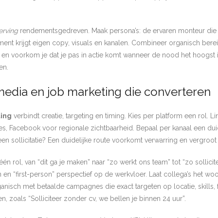
erving
rendementsgedreven. Maak persona’s: de ervaren monteur die st
gment krijgt eigen copy, visuals en kanalen. Combineer organisch berei
 en voorkom je dat je pas in actie komt wanneer de nood het hoogst is
en.
 media en job marketing die converteren
ting
verbindt creatie, targeting en timing. Kies per platform een rol. L
, Facebook voor regionale zichtbaarheid. Bepaal per kanaal een duidel
ct een sollicitatie? Een duidelijke route voorkomt verwarring en vergroo
één rol, van “dit ga je maken” naar “zo werkt ons team” tot “zo sollicit
en “first-person” perspectief op de werkvloer. Laat collega’s het woor
nisch met betaalde campagnes die exact targeten op locatie, skills, fu
 zoals “Solliciteer zonder cv, we bellen je binnen 24 uur”.