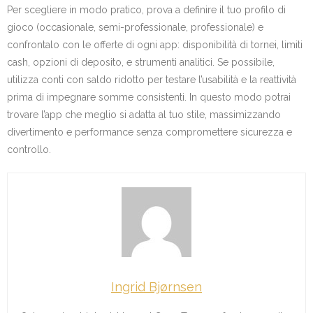
Per scegliere in modo pratico, prova a definire il tuo profilo di
gioco (occasionale, semi-professionale, professionale) e
confrontalo con le offerte di ogni app: disponibilità di tornei, limiti
cash, opzioni di deposito, e strumenti analitici. Se possibile,
utilizza conti con saldo ridotto per testare l’usabilità e la reattività
prima di impegnare somme consistenti. In questo modo potrai
trovare l’app che meglio si adatta al tuo stile, massimizzando
divertimento e performance senza compromettere sicurezza e
controllo.
Ingrid Bjørnsen