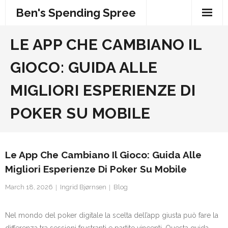
Skip
Ben's Spending Spree
to
content
LE APP CHE CAMBIANO IL
GIOCO: GUIDA ALLE
MIGLIORI ESPERIENZE DI
POKER SU MOBILE
Le App Che Cambiano Il Gioco: Guida Alle
Migliori Esperienze Di Poker Su Mobile
March 18, 2026
Ingrid Bjørnsen
Blog
Nel mondo del poker digitale la scelta dell’app giusta può fare la