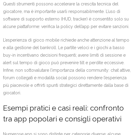
Questi strumenti possono accelerare la crescita tecnica del
giocatore, ma è importante usarli responsabilmente. L’uso di
software di supporto esterno (HUD, tracker) è consentito solo su
alcune piattaforme: verifica la policy dell’app per evitare sanzioni.
L’esperienza di gioco mobile richiede anche attenzione al tempo
e alla gestione del bankroll. Le partite veloci e i giochi a basso
buy-in incentivano decisioni frequenti; avere limiti di sessione e
alert sul tempo di gioco può prevenire tilt e perdite eccessive.
Infine, non sottovalutare l’importanza della community: chat attive,
forum collegati e modalità social possono rendere l’esperienza
più piacevole e offrirti spunti strategici direttamente dalla base di
giocatori.
Esempi pratici e casi reali: confronto
tra app popolari e consigli operativi
Numerose app si sono distinte per categorie diverse: alcune