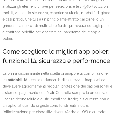
differenza tra sessioni frustranti e partite vincenti. Questa guida
analizza gli elementi chiave per selezionare le
migliori
soluzioni
mobili, valutando sicurezza, esperienza utente, modalità di gioco
e casi pratici. Che tu sia un principiante attratto dai tornei o un
grinder alla ricerca di multi-table fluidi, qui troverai consigli pratici
e confronti obiettivi per orientarti nel panorama delle app di
poker.
Come scegliere le migliori app poker:
funzionalità, sicurezza e performance
La prima discriminante nella scelta di un’app è la combinazione
tra
affidabilità
tecnica e standards di sicurezza. Un’app valida
deve avere aggiornamenti regolari, protezione dei dati personali e
sistemi di pagamento certificati. Controlla sempre la presenza di
licenze riconosciute e di strumenti anti-frode; la sicurezza non è
un optional quando si gestiscono fondi reali. Inoltre,
l’ottimizzazione per dispositivi diversi (Android, iOS) è cruciale: