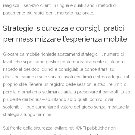
reagisca il servizio clienti in lingua e quali siano i metodi di
pagamento più rapidi per il mercato nazionale.
Strategie, sicurezza e consigli pratici
per massimizzare l’esperienza mobile
Giocare da mobile richiede adattamenti strategici: il numero di
tavoli che si possono gestire contemporaneamente è inferiore
rispetto al desktop, quindi è consigliabile concentrarsi su
decisioni rapide e selezionare tavoli con limiti e ritmo adeguati al
proprio stile. Tenere un registro delle sessioni e stabilire limiti di
perdita giornalieri o settimanali aiuta a preservare il bankroll. L’uso
prudente dei bonus—spuntando solo quelli con rollover
sostenibili—può aumentare il valore del gioco senza impattare la
strategia a lungo termine.
Sul fronte della sicurezza, evitare reti Wi‑Fi pubbliche non