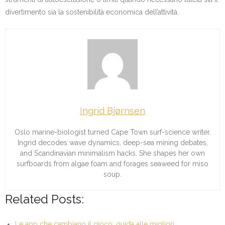
divertimento sia la sostenibilità economica dell’attività.
Ingrid Bjørnsen
Oslo marine-biologist turned Cape Town surf-science writer.
Ingrid decodes wave dynamics, deep-sea mining debates,
and Scandinavian minimalism hacks. She shapes her own
surfboards from algae foam and forages seaweed for miso
soup.
Related Posts:
Le app che cambiano il gioco: guida alle migliori…