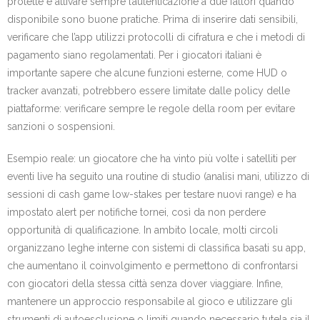
protette e attivare sempre l’autenticazione a due fattori quando
disponibile sono buone pratiche. Prima di inserire dati sensibili,
verificare che l’app utilizzi protocolli di cifratura e che i metodi di
pagamento siano regolamentati. Per i giocatori italiani è
importante sapere che alcune funzioni esterne, come HUD o
tracker avanzati, potrebbero essere limitate dalle policy delle
piattaforme: verificare sempre le regole della room per evitare
sanzioni o sospensioni.
Esempio reale: un giocatore che ha vinto più volte i satelliti per
eventi live ha seguito una routine di studio (analisi mani, utilizzo di
sessioni di cash game low-stakes per testare nuovi range) e ha
impostato alert per notifiche tornei, così da non perdere
opportunità di qualificazione. In ambito locale, molti circoli
organizzano leghe interne con sistemi di classifica basati su app,
che aumentano il coinvolgimento e permettono di confrontarsi
con giocatori della stessa città senza dover viaggiare. Infine,
mantenere un approccio responsabile al gioco e utilizzare gli
strumenti di autoesclusione o limiti quando necessario tutela sia il