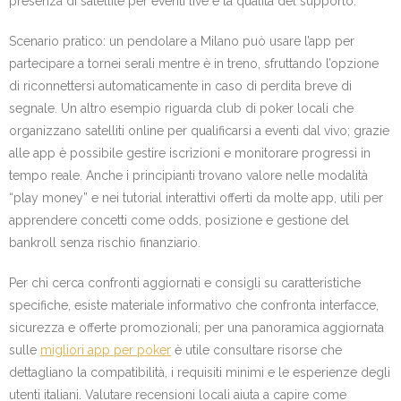
presenza di satellite per eventi live e la qualità del supporto.
Scenario pratico: un pendolare a Milano può usare l’app per
partecipare a tornei serali mentre è in treno, sfruttando l’opzione
di riconnettersi automaticamente in caso di perdita breve di
segnale. Un altro esempio riguarda club di poker locali che
organizzano satelliti online per qualificarsi a eventi dal vivo; grazie
alle app è possibile gestire iscrizioni e monitorare progressi in
tempo reale. Anche i principianti trovano valore nelle modalità
“play money” e nei tutorial interattivi offerti da molte app, utili per
apprendere concetti come odds, posizione e gestione del
bankroll senza rischio finanziario.
Per chi cerca confronti aggiornati e consigli su caratteristiche
specifiche, esiste materiale informativo che confronta interfacce,
sicurezza e offerte promozionali; per una panoramica aggiornata
sulle
migliori app per poker
è utile consultare risorse che
dettagliano la compatibilità, i requisiti minimi e le esperienze degli
utenti italiani. Valutare recensioni locali aiuta a capire come