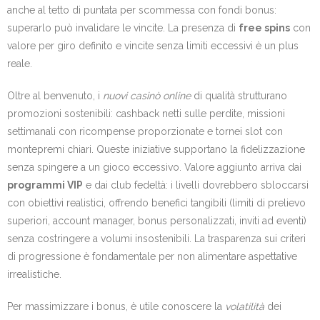
anche al tetto di puntata per scommessa con fondi bonus:
superarlo può invalidare le vincite. La presenza di
free spins
con
valore per giro definito e vincite senza limiti eccessivi è un plus
reale.
Oltre al benvenuto, i
nuovi casinò online
di qualità strutturano
promozioni sostenibili: cashback netti sulle perdite, missioni
settimanali con ricompense proporzionate e tornei slot con
montepremi chiari. Queste iniziative supportano la fidelizzazione
senza spingere a un gioco eccessivo. Valore aggiunto arriva dai
programmi VIP
e dai club fedeltà: i livelli dovrebbero sbloccarsi
con obiettivi realistici, offrendo benefici tangibili (limiti di prelievo
superiori, account manager, bonus personalizzati, inviti ad eventi)
senza costringere a volumi insostenibili. La trasparenza sui criteri
di progressione è fondamentale per non alimentare aspettative
irrealistiche.
Per massimizzare i bonus, è utile conoscere la
volatilità
dei