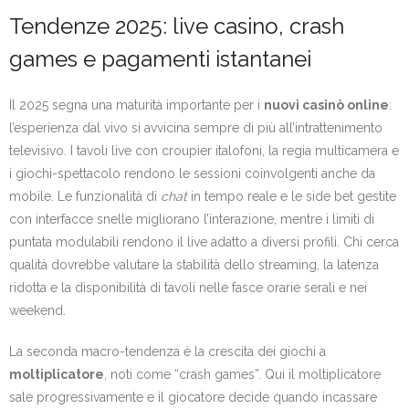
Tendenze 2025: live casino, crash
games e pagamenti istantanei
Il 2025 segna una maturità importante per i
nuovi casinò online
:
l’esperienza dal vivo si avvicina sempre di più all’intrattenimento
televisivo. I tavoli live con croupier italofoni, la regia multicamera e
i giochi-spettacolo rendono le sessioni coinvolgenti anche da
mobile. Le funzionalità di
chat
in tempo reale e le side bet gestite
con interfacce snelle migliorano l’interazione, mentre i limiti di
puntata modulabili rendono il live adatto a diversi profili. Chi cerca
qualità dovrebbe valutare la stabilità dello streaming, la latenza
ridotta e la disponibilità di tavoli nelle fasce orarie serali e nei
weekend.
La seconda macro-tendenza è la crescita dei giochi a
moltiplicatore
, noti come “crash games”. Qui il moltiplicatore
sale progressivamente e il giocatore decide quando incassare