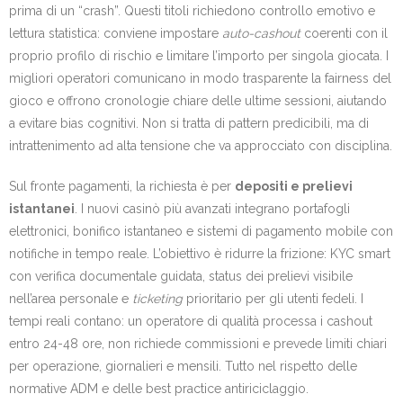
prima di un “crash”. Questi titoli richiedono controllo emotivo e
lettura statistica: conviene impostare
auto-cashout
coerenti con il
proprio profilo di rischio e limitare l’importo per singola giocata. I
migliori operatori comunicano in modo trasparente la fairness del
gioco e offrono cronologie chiare delle ultime sessioni, aiutando
a evitare bias cognitivi. Non si tratta di pattern predicibili, ma di
intrattenimento ad alta tensione che va approcciato con disciplina.
Sul fronte pagamenti, la richiesta è per
depositi e prelievi
istantanei
. I nuovi casinò più avanzati integrano portafogli
elettronici, bonifico istantaneo e sistemi di pagamento mobile con
notifiche in tempo reale. L’obiettivo è ridurre la frizione: KYC smart
con verifica documentale guidata, status dei prelievi visibile
nell’area personale e
ticketing
prioritario per gli utenti fedeli. I
tempi reali contano: un operatore di qualità processa i cashout
entro 24-48 ore, non richiede commissioni e prevede limiti chiari
per operazione, giornalieri e mensili. Tutto nel rispetto delle
normative ADM e delle best practice antiriciclaggio.