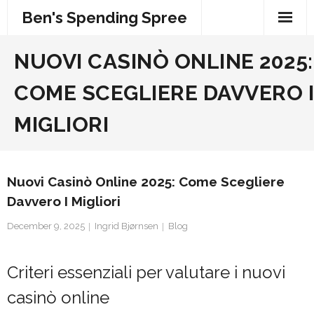
Skip
Ben's Spending Spree
to
content
NUOVI CASINÒ ONLINE 2025:
COME SCEGLIERE DAVVERO I
MIGLIORI
Nuovi Casinò Online 2025: Come Scegliere
Davvero I Migliori
December 9, 2025
Ingrid Bjørnsen
Blog
Criteri essenziali per valutare i nuovi
casinò online