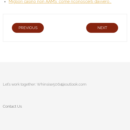
Migliori casino non AAMS: come riconoscerli davvero…
PREVIOUS
NEXT
Let’s work together:
Whinsise5064@outlook.com
Contact Us