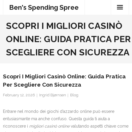
Skip
Ben's Spending Spree
to
content
SCOPRI I MIGLIORI CASINÒ
ONLINE: GUIDA PRATICA PER
SCEGLIERE CON SICUREZZA
Scopri I Migliori Casinò Online: Guida Pratica
Per Scegliere Con Sicurezza
February 12, 2026
Ingrid Bjørnsen
Blog
Entrare nel mondo dei giochi d’azzardo online può essere
entusiasmante ma anche confuso. Questa guida ti aiuta a
riconoscere i
migliori casinò online
valutando aspetti chiave come