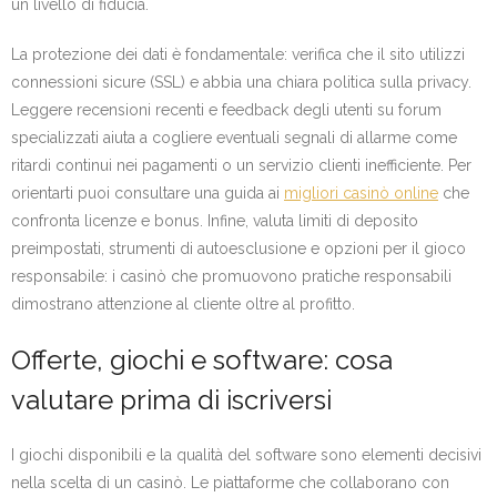
un livello di fiducia.
La protezione dei dati è fondamentale: verifica che il sito utilizzi
connessioni sicure (SSL) e abbia una chiara politica sulla privacy.
Leggere recensioni recenti e feedback degli utenti su forum
specializzati aiuta a cogliere eventuali segnali di allarme come
ritardi continui nei pagamenti o un servizio clienti inefficiente. Per
orientarti puoi consultare una guida ai
migliori casinò online
che
confronta licenze e bonus. Infine, valuta limiti di deposito
preimpostati, strumenti di autoesclusione e opzioni per il gioco
responsabile: i casinò che promuovono pratiche responsabili
dimostrano attenzione al cliente oltre al profitto.
Offerte, giochi e software: cosa
valutare prima di iscriversi
I giochi disponibili e la qualità del software sono elementi decisivi
nella scelta di un casinò. Le piattaforme che collaborano con