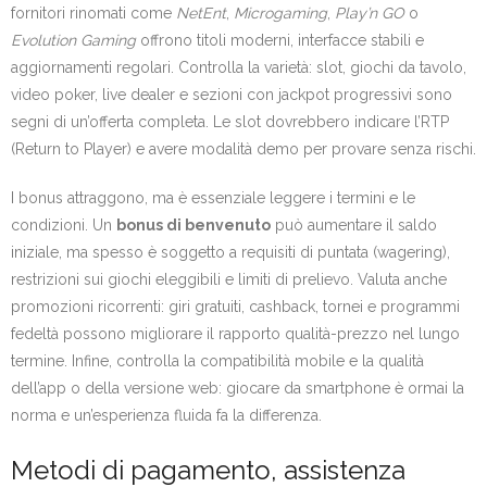
fornitori rinomati come
NetEnt
,
Microgaming
,
Play’n GO
o
Evolution Gaming
offrono titoli moderni, interfacce stabili e
aggiornamenti regolari. Controlla la varietà: slot, giochi da tavolo,
video poker, live dealer e sezioni con jackpot progressivi sono
segni di un’offerta completa. Le slot dovrebbero indicare l’RTP
(Return to Player) e avere modalità demo per provare senza rischi.
I bonus attraggono, ma è essenziale leggere i termini e le
condizioni. Un
bonus di benvenuto
può aumentare il saldo
iniziale, ma spesso è soggetto a requisiti di puntata (wagering),
restrizioni sui giochi eleggibili e limiti di prelievo. Valuta anche
promozioni ricorrenti: giri gratuiti, cashback, tornei e programmi
fedeltà possono migliorare il rapporto qualità-prezzo nel lungo
termine. Infine, controlla la compatibilità mobile e la qualità
dell’app o della versione web: giocare da smartphone è ormai la
norma e un’esperienza fluida fa la differenza.
Metodi di pagamento, assistenza